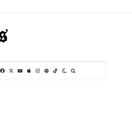
Facebook
X
YouTube
Apple
Instagram
Spotify
TikTok
Switch skin
Buscar