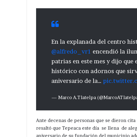
En la explanada del centro his
@alfredo_vr1
encendió la ilu
patrias en este mes y dijo que e
histórico con adornos que si
aniversario de la…
pic.twitte
— Marco A.Tlatelpa (@MarcoATlatelp
Ante decenas de personas que se dieron cita e
resaltó que Tepeaca este día se llena de al
aniversario de su fundación del municipio ad