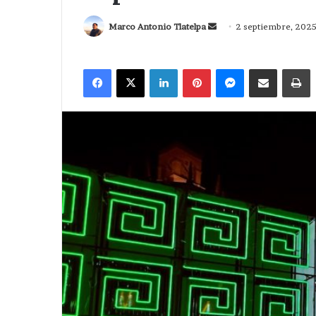
Send
Marco Antonio Tlatelpa
2 septiembre, 202
an
email
Facebook
X
LinkedIn
Pinterest
Messenger
Compartir via Correo
I