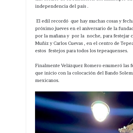
independencia del país .
El edil recordó que hay muchas cosas y fech
próximo jueves en el aniversario de la funda
por la mañana y por la noche, para festejar c
Muñiz y Carlos Cuevas , en el centro de Tep
Desaparece
Avanza
tra
investigación
estos festejos para todos los tepeaquenses.
mujer
después
en
de
Finalmente Velázquez Romero enumeró las fe
Tepeaca
ejecución
Hace 3 horas
que inicio con la colocación del Bando Solemn
de
Avanza investi
Hace 1 día
mexicanos.
ahora
hermanos
Desaparece otra mujer en
de ejecución d
en
cerca
Tepeaca ; ahora en la colonia
de central de 
a
de
Santa Cecilia .
Huixcolotla .
olonia
central
anta
de
ecilia
San
Salvador
Huixcolotla
.