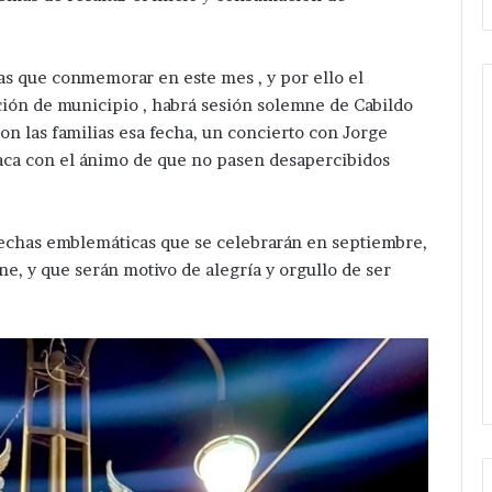
as que conmemorar en este mes , y por ello el
ción de municipio , habrá sesión solemne de Cabildo
on las familias esa fecha, un concierto con Jorge
eaca con el ánimo de que no pasen desapercibidos
Da
banderazo
Velázquez
Romero
chas emblemáticas que se celebrarán en septiembre,
a
Hace 10 horas
e, y que serán motivo de alegría y orgullo de ser
ampliación
gación después
Da banderazo Velázquez
de
e hermanos cerca
Romero a ampliación de red
red
San Salvador
eléctrica en San Hipólito
eléctrica
Xochiltenango .
en
San
Hipólito
Xochiltenango
.