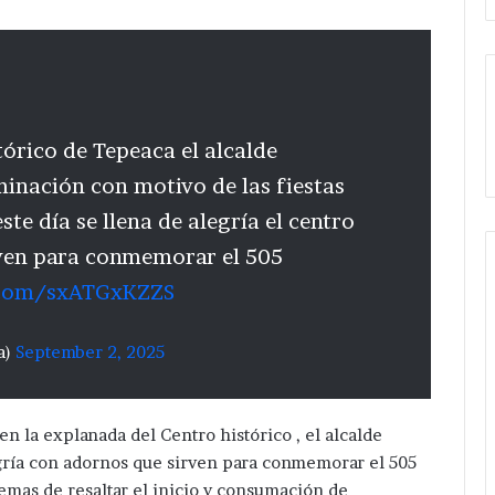
tórico de Tepeaca el alcalde
minación con motivo de las fiestas
ste día se llena de alegría el centro
rven para conmemorar el 505
r.com/sxATGxKZZS
a)
September 2, 2025
n la explanada del Centro histórico , el alcalde
egría con adornos que sirven para conmemorar el 505
emas de resaltar el inicio y consumación de