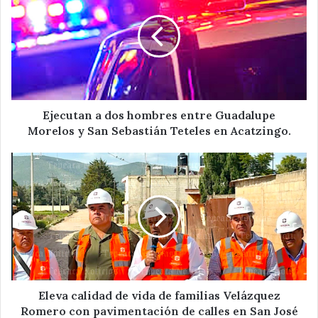
dos
hombres
entre
Guadalupe
Morelos
y
San
Sebastián
Ejecutan a dos hombres entre Guadalupe
Teteles
Morelos y San Sebastián Teteles en Acatzingo.
en
Acatzingo.
Eleva
calidad
de
vida
de
familias
Velázquez
Romero
con
pavimentación
Eleva calidad de vida de familias Velázquez
de
Romero con pavimentación de calles en San José