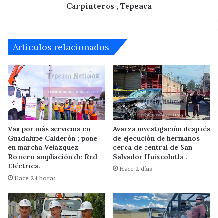
calles
Carpinteros , Tepeaca
en
San
José
Carpinteros
Articulos relacionados
,
Tepeaca
Van por más servicios en
Avanza investigación después
Guadalupe Calderón ; pone
de ejecución de hermanos
en marcha Velázquez
cerca de central de San
Romero ampliación de Red
Salvador Huixcolotla .
Eléctrica.
Hace 2 días
Hace 24 horas