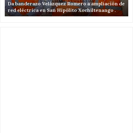
anderazo Velázquez Romero a ampliación de
Detienen
ca
en
eléctrica en San Hipólito Xochiltenango .
ilegales
zona
arqueológica
o
tenango