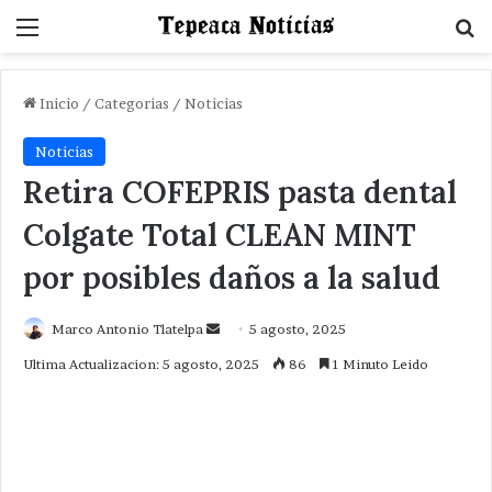
Menu
B
Inicio
/
Categorias
/
Noticias
Noticias
Retira COFEPRIS pasta dental
Colgate Total CLEAN MINT
por posibles daños a la salud
Send
Marco Antonio Tlatelpa
5 agosto, 2025
an
Ultima Actualizacion: 5 agosto, 2025
86
1 Minuto Leido
email