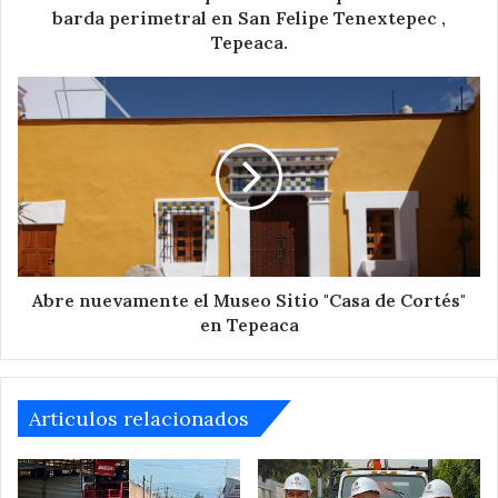
Felipe
barda perimetral en San Felipe Tenextepec ,
Tenextepec
Tepeaca.
,
Tepeaca.
Abre
nuevamente
el
Museo
Sitio
"Casa
de
Cortés"
en
Tepeaca
Abre nuevamente el Museo Sitio "Casa de Cortés"
en Tepeaca
Articulos relacionados