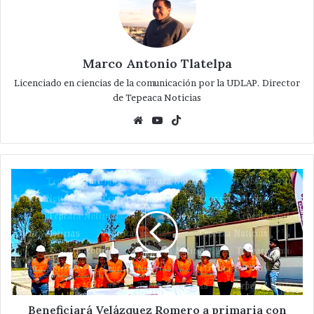
Marco Antonio Tlatelpa
Licenciado en ciencias de la comunicación por la UDLAP. Director
de Tepeaca Noticias
Website
YouTube
TikTok
Beneficiará
Velázquez
Romero
a
primaria
con
barda
perimetral
en
San
Beneficiará Velázquez Romero a primaria con