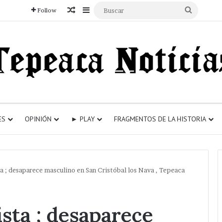
Articulo aleatorio
Sidebar
Buscar
Follow
ES
OPINIÓN
► PLAY
FRAGMENTOS DE LA HISTORIA
sta ; desaparece masculino en San Cristóbal los Nava , Tepeaca
ista ; desaparece