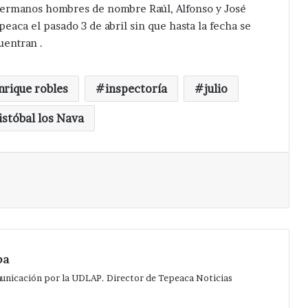
 hermanos hombres de nombre Raúl, Alfonso y José
eaca el pasado 3 de abril sin que hasta la fecha se
uentran .
nrique robles
inspectoría
julio
istóbal los Nava
Imprimir
pa
municación por la UDLAP. Director de Tepeaca Noticias