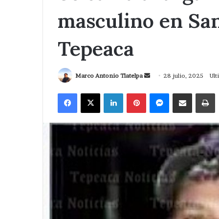
masculino en San
Tepeaca
Send
Marco Antonio Tlatelpa
28 julio, 2025
Ult
an
Facebook
X
LinkedIn
Pinterest
Messenger
Compartir via Correo
I
email