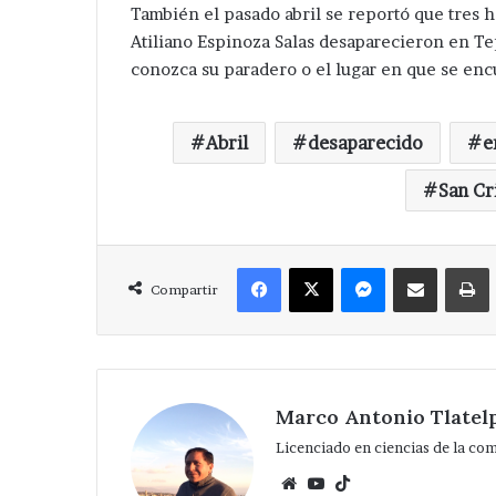
También el pasado abril se reportó que tres
Atiliano Espinoza Salas desaparecieron en Tep
conozca su paradero o el lugar en que se enc
Abril
desaparecido
e
San Cr
Facebook
X
Messenger
Compartir via Correo
Compartir
Marco Antonio Tlatel
Licenciado en ciencias de la co
Website
YouTube
TikTok