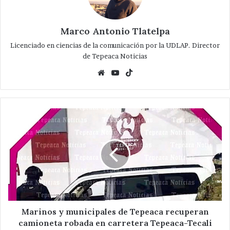
Marco Antonio Tlatelpa
Licenciado en ciencias de la comunicación por la UDLAP. Director
de Tepeaca Noticias
Website
YouTube
TikTok
Marinos
y
municipales
de
Tepeaca
recuperan
camioneta
robada
en
carretera
Marinos y municipales de Tepeaca recuperan
Tepeaca-
camioneta robada en carretera Tepeaca-Tecali