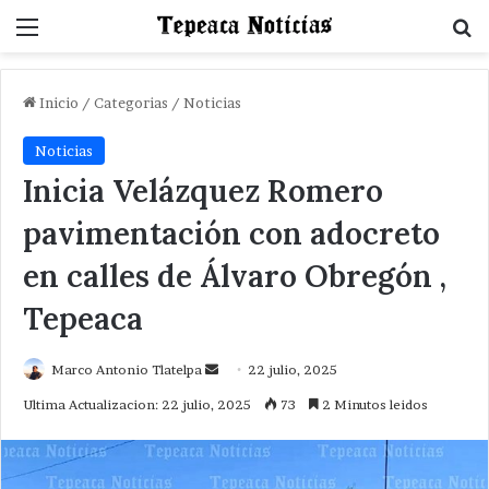
Menu
B
Inicio
/
Categorias
/
Noticias
Noticias
Inicia Velázquez Romero
pavimentación con adocreto
en calles de Álvaro Obregón ,
Tepeaca
Send
Marco Antonio Tlatelpa
22 julio, 2025
an
Ultima Actualizacion: 22 julio, 2025
73
2 Minutos leidos
email