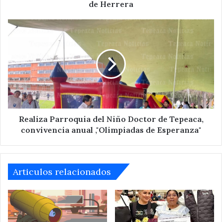
Tecali
de Herrera
de
Herrera
Realiza
Parroquia
del
Niño
Doctor
de
Tepeaca,
convivencia
anual
,"Olimpiadas
Realiza Parroquia del Niño Doctor de Tepeaca,
de
convivencia anual ,"Olimpiadas de Esperanza"
Esperanza"
Articulos relacionados