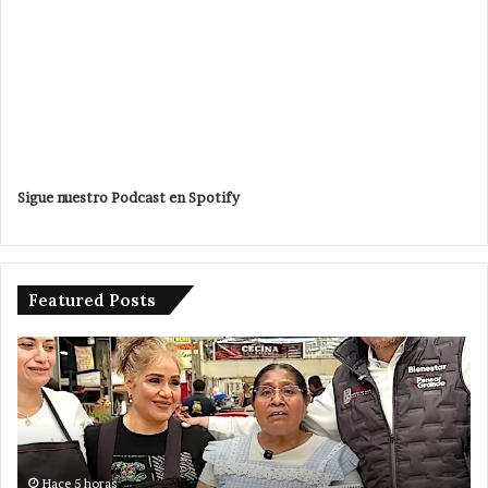
Sigue nuestro Podcast en Spotify
Featured Posts
Pone
en
marcha
Velazquez
Romero
un
kilómetro
Hace 15 horas