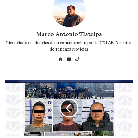
Marco Antonio Tlatelpa
Licenciado en ciencias de la comunicación por la UDLAP. Director
de Tepeaca Noticias
Website
YouTube
TikTok
Recuperan
cuatro
unidades
con
reporte
de
robo
y
detienen