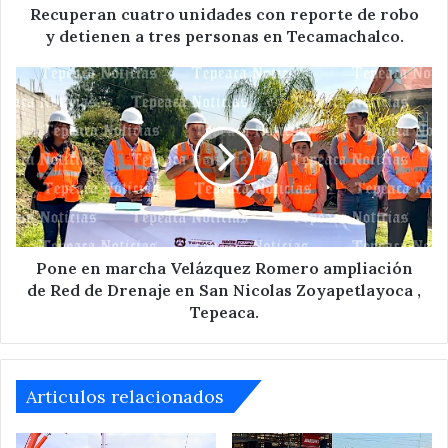
a
Recuperan cuatro unidades con reporte de robo
tres
y detienen a tres personas en Tecamachalco.
personas
en
Pone
Tecamachalco.
en
marcha
Velázquez
Romero
ampliación
de
Red
de
Drenaje
Pone en marcha Velázquez Romero ampliación
en
de Red de Drenaje en San Nicolas Zoyapetlayoca ,
San
Tepeaca.
Nicolas
Zoyapetlayoca
,
Tepeaca.
Articulos relacionados