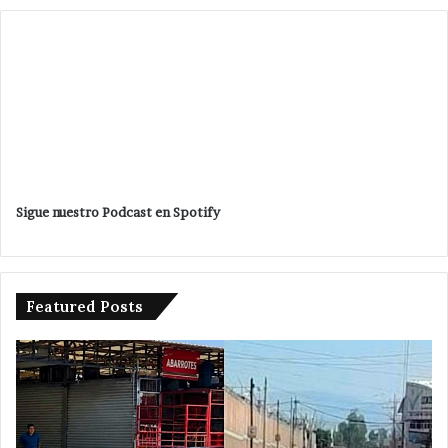
Sigue nuestro Podcast en Spotify
Featured Posts
Da
banderazo
Velázquez
Romero
a