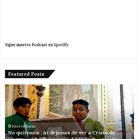
Sigue nuestro Podcast en Spotify
Featured Posts
Sin
variación
en
precio
del
gas
LP
en
Hace 1 día