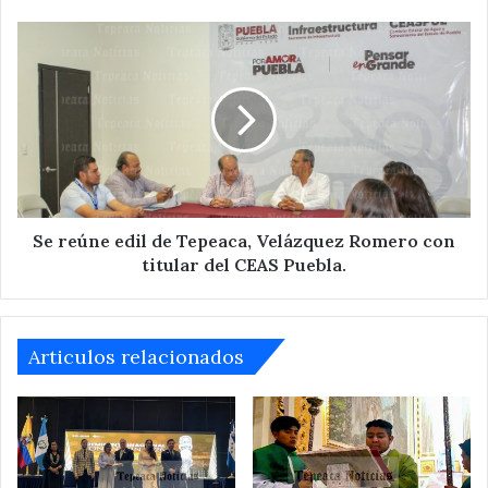
Quecholac.
Se
reúne
edil
de
Tepeaca,
Velázquez
Romero
con
titular
del
Se reúne edil de Tepeaca, Velázquez Romero con
CEAS
titular del CEAS Puebla.
Puebla.
Articulos relacionados