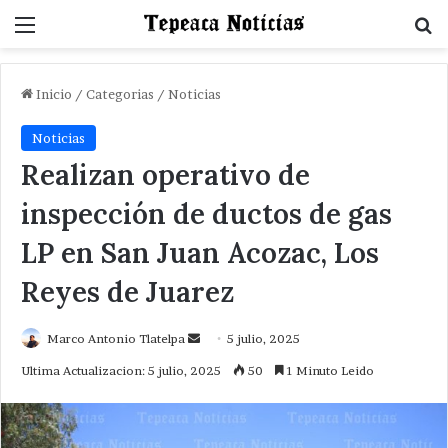
Menu
B
Inicio
/
Categorias
/
Noticias
Noticias
Realizan operativo de
inspección de ductos de gas
LP en San Juan Acozac, Los
Reyes de Juarez
Send
Marco Antonio Tlatelpa
5 julio, 2025
an
Ultima Actualizacion: 5 julio, 2025
50
1 Minuto Leido
email