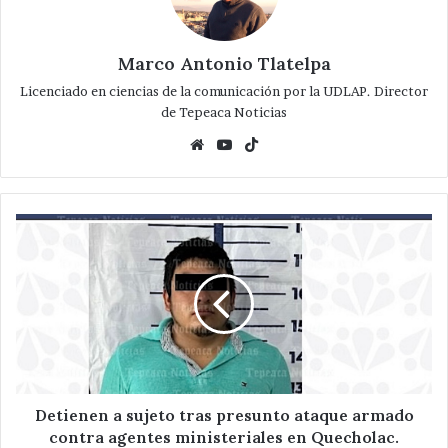
Marco Antonio Tlatelpa
Licenciado en ciencias de la comunicación por la UDLAP. Director
de Tepeaca Noticias
Website
YouTube
TikTok
Detienen
a
sujeto
tras
presunto
ataque
armado
contra
agentes
ministeriales
Detienen a sujeto tras presunto ataque armado
en
contra agentes ministeriales en Quecholac.