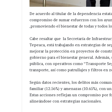
De acuerdo al titular de la dependencia estat
compromiso de sumar esfuerzos con los ayun
,promoviendo el bienestar de todas y todos l
Cabe resaltar que la Secretaría de Infraestr
Tepeaca, está trabajando en estrategias de se
mejorar la protección en proyectos de constr
gobierno para el bienestar general. Además,
pública, con operativos como “Transporte Seg
transporte, así como patrullajes y filtros en z
Aseguran
pipas
ilegales
Según datos recientes, los delitos más comun
con
familiar (12.56%) y amenazas (10.65%), con un
gas
Estas acciones reflejan un compromiso por for
LP
Hace 2 días
alineándose con estrategias nacionales.
de
Aseguran pipas
procedencia
LP de procedenc