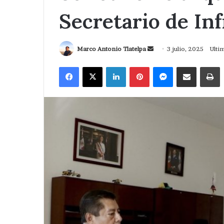
Secretario de In
Send
Marco Antonio Tlatelpa
3 julio, 2025
Ultim
an
Facebook
X
LinkedIn
Pinterest
Messenger
Compartir via Correo
I
email