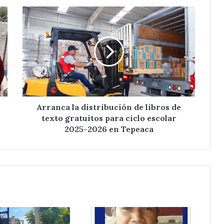
Arranca
la
distribución
de
libros
de
texto
gratuitos
para
ciclo
Arranca la distribución de libros de
escolar
texto gratuitos para ciclo escolar
2025-
2025-2026 en Tepeaca
2026
en
Tepeaca