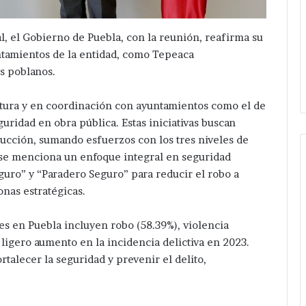
al, el Gobierno de Puebla, con la reunión, reafirma su
tamientos de la entidad, como Tepeaca
os poblanos.
uctura y en coordinación con ayuntamientos como el de
guridad en obra pública. Estas iniciativas buscan
ucción, sumando esfuerzos con los tres niveles de
 se menciona un enfoque integral en seguridad
uro” y “Paradero Seguro” para reducir el robo a
onas estratégicas.
Detienen
a
tres
es en Puebla incluyen robo (58.39%), violencia
en
 ligero aumento en la incidencia delictiva en 2023.
acatzingo
talecer la seguridad y prevenir el delito,
por
Hace 4 horas
excavaciones
 ilegales con gas
Detienen a tres en acatzingo
ilegales
ia ilícita en
por excavaciones ilegales en