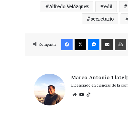
ilícita
Tepeaca ; deti
Alfredo Velázquez
edil
en
Tepeaca
secretario
;
detienen
a
uno
Facebook
X
Messenger
Compartir via Correo
Compartir
Marco Antonio Tlatel
Licenciado en ciencias de la co
Website
YouTube
TikTok