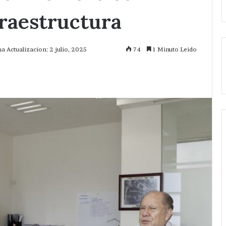
fraestructura
a Actualizacion: 2 julio, 2025
74
1 Minuto Leido
mprimir