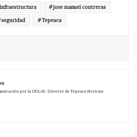
en
enen a uno
zona arqueológica.
infraestructura
jose manuel contreras
zona
arqueológica.
seguridad
Tepeaca
Imprimir
pa
municación por la UDLAP. Director de Tepeaca Noticias