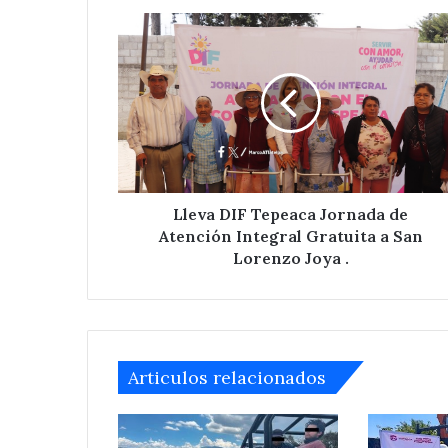
Lleva
DIF
Tepeaca
Jornada
de
Atención
Integral
Gratuita
a
San
Lleva DIF Tepeaca Jornada de
Lorenzo
Atención Integral Gratuita a San
Joya
Lorenzo Joya .
.
Articulos relacionados