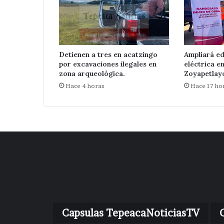
Detienen a tres en acatzingo
Ampliará ed
por excavaciones ilegales en
eléctrica e
zona arqueológica.
Zoyapetlayo
Hace 4 horas
Hace 17 ho
Capsulas TepeacaNoticiasTV