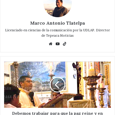
Marco Antonio Tlatelpa
Licenciado en ciencias de la comunicación por la UDLAP. Director
de Tepeaca Noticias
Website
YouTube
TikTok
Debemos
trabajar
para
que
la
paz
reine
y
en
seguir
Debemos trabajar para que la paz reine y en