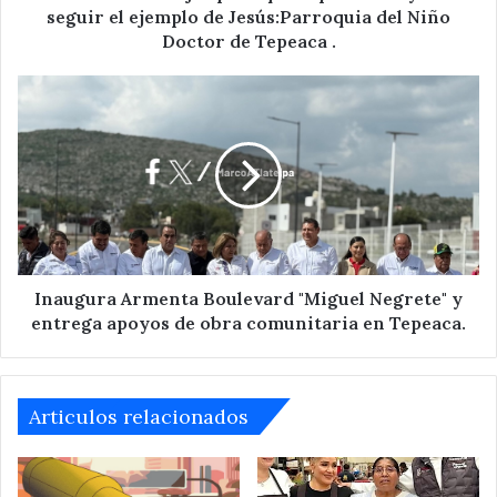
el
seguir el ejemplo de Jesús:Parroquia del Niño
ejemplo
Doctor de Tepeaca .
de
Jesús:Parroquia
Inaugura
del
Armenta
Niño
Boulevard
Doctor
"Miguel
de
Negrete"
Tepeaca
y
.
entrega
apoyos
de
obra
Inaugura Armenta Boulevard "Miguel Negrete" y
comunitaria
entrega apoyos de obra comunitaria en Tepeaca.
en
Tepeaca.
Articulos relacionados