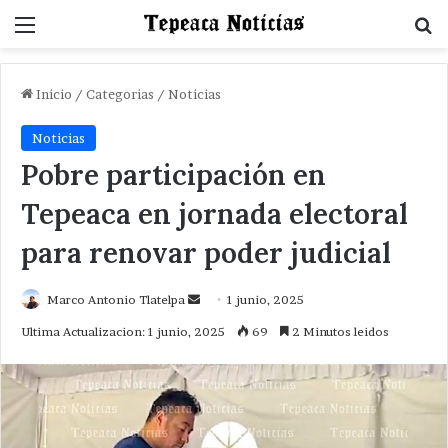
Menu
B
Inicio
/
Categorias
/
Noticias
Noticias
Pobre participación en
Tepeaca en jornada electoral
para renovar poder judicial
Send
Marco Antonio Tlatelpa
1 junio, 2025
an
Ultima Actualizacion: 1 junio, 2025
69
2 Minutos leidos
email