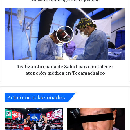
en
Tepeaca.
Realizan
Jornada
de
Salud
para
fortalecer
atención
médica
en
Tecamachalco
Realizan Jornada de Salud para fortalecer
atención médica en Tecamachalco
Articulos relacionados