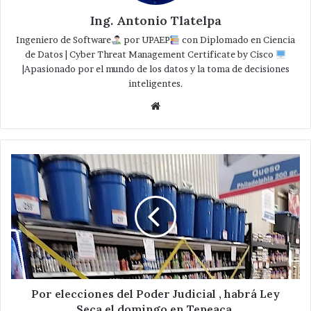
Ing. Antonio Tlatelpa
Ingeniero de Software
por UPAEP
con Diplomado en Ciencia
de Datos | Cyber Threat Management Certificate by Cisco
|Apasionado por el mundo de los datos y la toma de decisiones
inteligentes.
Website
Por
elecciones
del
Poder
Judicial
,
habrá
Ley
Seca
el
Por elecciones del Poder Judicial , habrá Ley
domingo
Seca el domingo en Tepeaca.