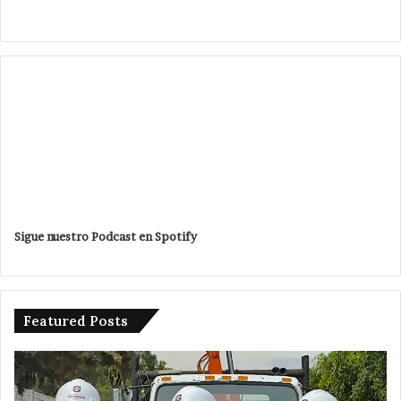
Sigue nuestro Podcast en Spotify
Featured Posts
Da
De
banderazo
a
Velázquez
tr