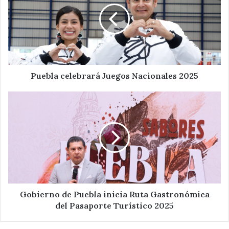
Nacionales
2025
Puebla celebrará Juegos Nacionales 2025
Gobierno
de
Puebla
inicia
Ruta
Gastronómica
del
Pasaporte
Turístico
2025
Gobierno de Puebla inicia Ruta Gastronómica
del Pasaporte Turístico 2025