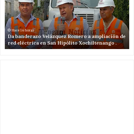
Romero
en
a
ac
ampliación
po
de
ex
red
il
Hace 16 horas
Da banderazo Velázquez Romero a ampliación de
eléctrica
en
red eléctrica en San Hipólito Xochiltenango .
en
zo
San
ar
Hipólito
Xochiltenango
.