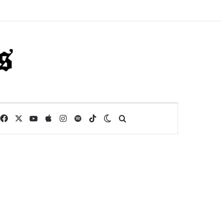
Facebook
X
YouTube
Apple
Instagram
Spotify
TikTok
Switch skin
Buscar