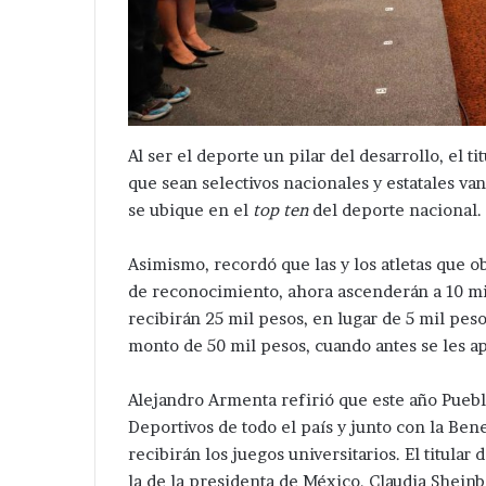
Al ser el deporte un pilar del desarrollo, el ti
Desaparece
Avanza
tra
investigación
que sean selectivos nacionales y estatales va
mujer
después
se ubique en el
top ten
del deporte nacional.
en
de
Tepeaca
ejecución
Hace 16 horas
Asimismo, recordó que las y los atletas que 
de
Avanza investi
Hace 2 días
de reconocimiento, ahora ascenderán a 10 mi
ahora
hermanos
Desaparece otra mujer en
de ejecución d
en
cerca
recibirán 25 mil pesos, en lugar de 5 mil peso
Tepeaca ; ahora en la colonia
de central de 
a
de
monto de 50 mil pesos, cuando antes se les a
Santa Cecilia .
Huixcolotla .
olonia
central
anta
de
Alejandro Armenta refirió que este año Puebl
ecilia
San
Deportivos de todo el país y junto con la B
Salvador
recibirán los juegos universitarios. El titular
Huixcolotla
.
la de la presidenta de México, Claudia Shein