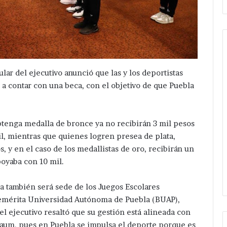
tular del ejecutivo anunció que las y los deportistas
Da
banderazo
n a contar con una beca, con el objetivo de que Puebla
Velázquez
Romero
a
Hace 23 horas
obtenga medalla de bronce ya no recibirán 3 mil pesos
ampliación
gación después
Da banderazo Velázquez
l, mientras que quienes logren presea de plata,
de
e hermanos cerca
Romero a ampliación de red
red
s, y en el caso de los medallistas de oro, recibirán un
San Salvador
eléctrica en San Hipólito
eléctrica
poyaba con 10 mil.
Xochiltenango .
en
San
a también será sede de los Juegos Escolares
Hipólito
enemérita Universidad Autónoma de Puebla (BUAP),
Xochiltenango
 del ejecutivo resaltó que su gestión está alineada con
.
baum, pues en Puebla se impulsa el deporte porque es