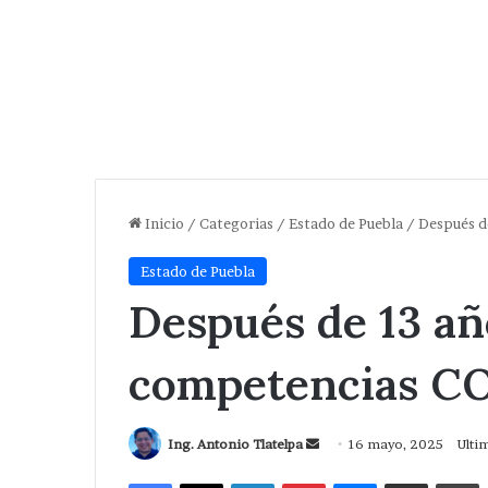
Inicio
/
Categorias
/
Estado de Puebla
/
Después d
Estado de Puebla
Después de 13 añ
competencias 
Send
Ing. Antonio Tlatelpa
16 mayo, 2025
Ulti
an
Facebook
X
LinkedIn
Pinterest
Messenger
Compartir via Correo
I