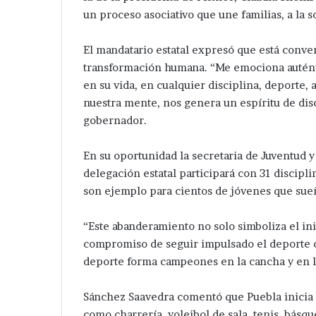
un proceso asociativo que une familias, a la so
El mandatario estatal expresó que está conve
transformación humana. “Me emociona auténti
en su vida, en cualquier disciplina, deporte, 
nuestra mente, nos genera un espíritu de disc
gobernador.
En su oportunidad la secretaria de Juventud 
delegación estatal participará con 31 disciplin
son ejemplo para cientos de jóvenes que sue
“Este abanderamiento no solo simboliza el in
compromiso de seguir impulsado el deporte c
deporte forma campeones en la cancha y en la 
Sánchez Saavedra comentó que Puebla inicia s
como charrería, voleibol de sala, tenis, básqu