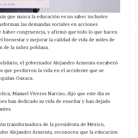
la
.
Santa Cecilia .
colonia
Santa
ás que nunca la educación es un saber inclusivo
Cecilia
ansforman las demandas sociales en acciones
.
 haber congruencia, y afirmó que todo lo que hacen
el bienestar y mejorar la calidad de vida de miles de
n de la niñez poblana.
olidario, el gobernador Alejandro Armenta encabezó
s que perdieron la vida en el accidente que se
nopalan-Oaxaca.
lica, Manuel Viveros Narciso, dijo que este día se
nes han dedicado su vida de enseñar y han dejado
antes.
sión transformadora de la presidenta de México,
ador Alejandro Armenta, reconocen que la educación