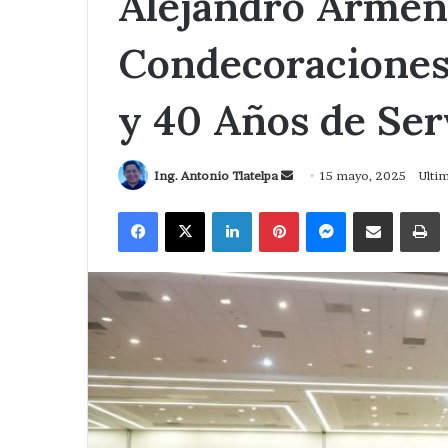
Alejandro Armen
Condecoraciones
y 40 Años de Ser
Send
Ing. Antonio Tlatelpa
15 mayo, 2025
Ulti
an
Facebook
X
LinkedIn
Pinterest
Messenger
Compartir via Correo
I
email