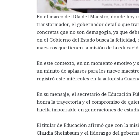
catlán,
Nicolás
Santiago Acatlán, Tepeaca
Zoyapetlayoca 
Tepeaca
Zoyapetlayoca
.
En el marco del Día del Maestro, donde hoy m
transformador, el gobernador detalló que tr
concretas que no son demagogia, ya que debe
en el Gobierno del Estado busca la felicidad, 
maestros que tienen la misión de la educació
En este contexto, en un momento emotivo y s
un minuto de aplausos para los nueve maestro
registró este miércoles en la autopista Cuac
En su mensaje, el secretario de Educación Púb
honra la trayectoria y el compromiso de quie
huella imborrable en generaciones de estudi
El titular de Educación afirmó que con la mi
Claudia Sheinbaum y el liderazgo del gobern