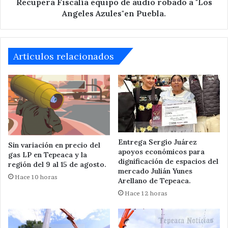
Azules"en
Recupera Fiscalía equipo de audio robado a "Los
Puebla.
Angeles Azules"en Puebla.
Articulos relacionados
Entrega Sergio Juárez
Sin variación en precio del
apoyos económicos para
gas LP en Tepeaca y la
dignificación de espacios del
región del 9 al 15 de agosto.
mercado Julián Yunes
Hace 10 horas
Arellano de Tepeaca.
Hace 12 horas