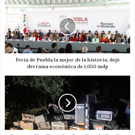
Feria
de
Puebla
la
mejor
de
la
historia,
dejó
derrama
Feria de Puebla la mejor de la historia, dejó
económica
derrama económica de 1,050 mdp
de
1,050
Recupera
mdp
Fiscalía
equipo
de
audio
robado
a
"Los
Angeles