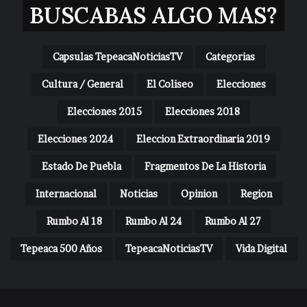
BUSCABAS ALGO MAS?
Capsulas TepeacaNoticiasTV
Categorias
Cultura / General
El Coliseo
Elecciones
Elecciones 2015
Elecciones 2018
Elecciones 2024
Eleccion Extraordinaria 2019
Estado De Puebla
Fragmentos De La Historia
Internacional
Noticias
Opinion
Region
Rumbo Al 18
Rumbo Al 24
Rumbo Al 27
Tepeaca 500 Años
TepeacaNoticiasTV
Vida Digital