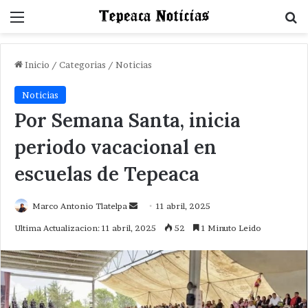
Menu
B
Inicio
/
Categorias
/
Noticias
Noticias
Por Semana Santa, inicia
periodo vacacional en
escuelas de Tepeaca
Send
Marco Antonio Tlatelpa
11 abril, 2025
an
Ultima Actualizacion: 11 abril, 2025
52
1 Minuto Leido
email