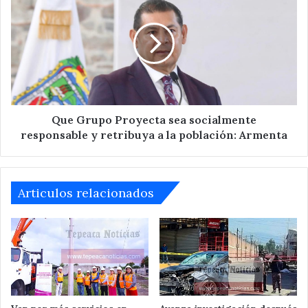
Grupo
Proyecta
sea
socialmente
responsable
y
retribuya
a
la
Que Grupo Proyecta sea socialmente
población:
responsable y retribuya a la población: Armenta
Armenta
Articulos relacionados