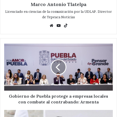
Marco Antonio Tlatelpa
Licenciado en ciencias de la comunicación por la UDLAP. Director
de Tepeaca Noticias
Website
YouTube
TikTok
Gobierno
de
Puebla
protege
a
empresas
locales
con
combate
al
Gobierno de Puebla protege a empresas locales
contrabando:
con combate al contrabando: Armenta
Armenta
Que