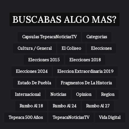
BUSCABAS ALGO MAS?
Capsulas TepeacaNoticiasTV
Categorias
Cultura / General
El Coliseo
Elecciones
Elecciones 2015
Elecciones 2018
Elecciones 2024
Eleccion Extraordinaria 2019
Estado De Puebla
Fragmentos De La Historia
Internacional
Noticias
Opinion
Region
Rumbo Al 18
Rumbo Al 24
Rumbo Al 27
Tepeaca 500 Años
TepeacaNoticiasTV
Vida Digital