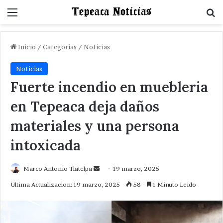
Menu
B
Inicio
/
Categorias
/
Noticias
Noticias
Fuerte incendio en muebleria
en Tepeaca deja daños
materiales y una persona
intoxicada
Send
Marco Antonio Tlatelpa
19 marzo, 2025
an
Ultima Actualizacion: 19 marzo, 2025
58
1 Minuto Leido
email