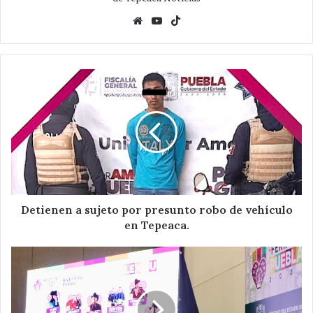
Website
YouTube
TikTok
Detienen
a
sujeto
por
presunto
robo
de
vehículo
en
Tepeaca.
Detienen a sujeto por presunto robo de vehículo
en Tepeaca.
La
Gran
fiesta
Poblana,
Armenta