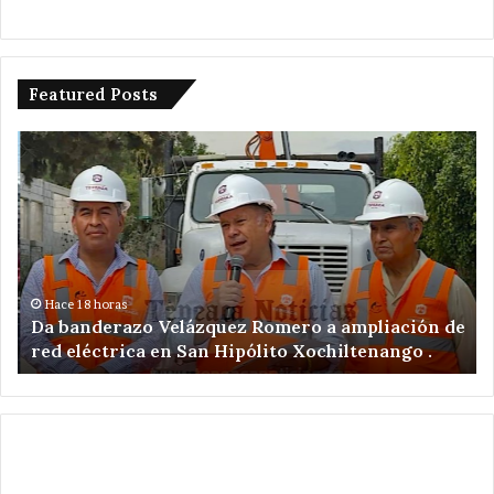
Featured Posts
Da
De
banderazo
a
Velázquez
tr
Romero
en
a
ac
ampliación
po
de
ex
red
il
Hace 18 horas
Da banderazo Velázquez Romero a ampliación de
eléctrica
en
red eléctrica en San Hipólito Xochiltenango .
en
zo
San
ar
Hipólito
Xochiltenango
.