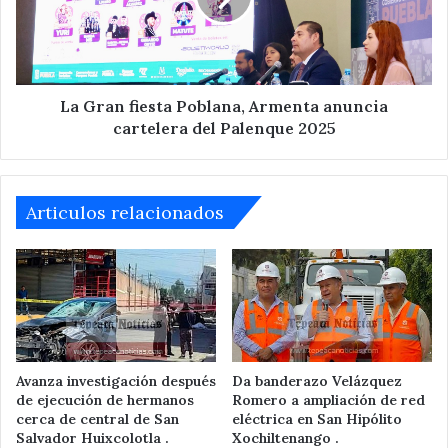
anuncia
cartelera
del
Palenque
2025
La Gran fiesta Poblana, Armenta anuncia
cartelera del Palenque 2025
Articulos relacionados
Avanza investigación después
Da banderazo Velázquez
de ejecución de hermanos
Romero a ampliación de red
cerca de central de San
eléctrica en San Hipólito
Salvador Huixcolotla .
Xochiltenango .