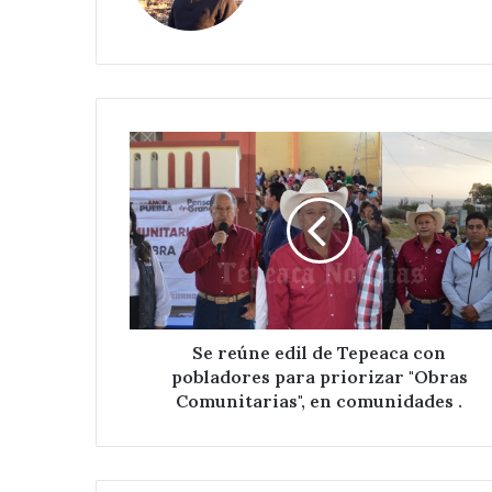
Se
reúne
edil
de
Tepeaca
con
pobladores
para
priorizar
"Obras
Se reúne edil de Tepeaca con
Comunitarias",
pobladores para priorizar "Obras
en
Comunitarias", en comunidades .
comunidades
.