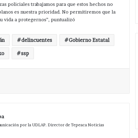
de
as policiales trabajamos para que estos hechos no
Huixcolotla .
central
lanos es nuestra prioridad. No permitiremos que la
de
u vida a protegernos”, puntualizó
San
Salvador
Huixcolotla
án
delincuentes
Gobierno Estatal
.
xo
ssp
Imprimir
pa
municación por la UDLAP. Director de Tepeaca Noticias