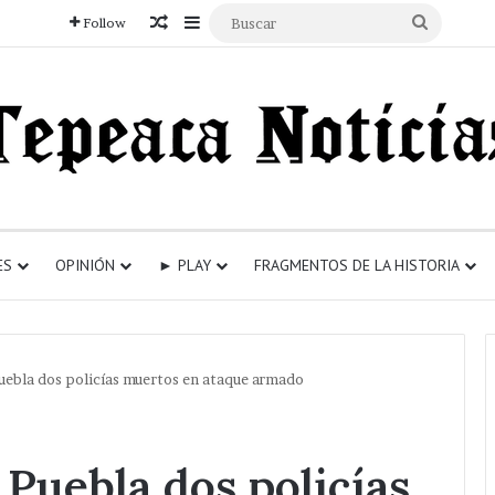
Articulo aleatorio
Sidebar
Buscar
Follow
ES
OPINIÓN
► PLAY
FRAGMENTOS DE LA HISTORIA
uebla dos policías muertos en ataque armado
Puebla dos policías