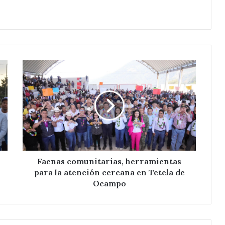
Faenas
comunitarias,
herramientas
para
la
atención
cercana
en
Tetela
de
Faenas comunitarias, herramientas
Ocampo
para la atención cercana en Tetela de
Ocampo