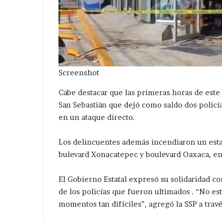
Screenshot
Cabe destacar que las primeras horas de este
San Sebastián que dejó como saldo dos policía
en un ataque directo.
Desaparece
Los delincuentes además incendiaron un est
otra
bulevard Xonacatepec y boulevard Oaxaca, en
mujer
en
El Gobierno Estatal expresó su solidaridad c
Tepeaca
de los policías que fueron ultimados . “No es
;
Hace 2 días
ahora
momentos tan difíciles”, agregó la SSP a tra
Desaparece otr
en
Tepeaca ; ahora