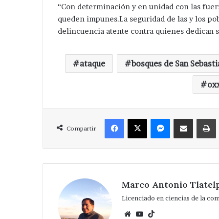
la
“Con determinación y en unidad con las fuerz
Santa Cecilia .
colonia
queden impunes.La seguridad de las y los pob
Santa
delincuencia atente contra quienes dedican s
Cecilia
.
ataque
bosques de San Sebasti
ox
Facebook
X
Messenger
Compartir via Correo
Compartir
Marco Antonio Tlatel
Licenciado en ciencias de la co
Website
YouTube
TikTok