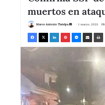
muertos en ataq
Send
Marco Antonio Tlatelpa
1 marzo, 2025
Ul
an
Facebook
X
LinkedIn
Pinterest
Messenger
Compartir via Correo
I
email