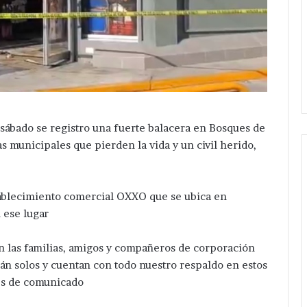
 sábado se registro una fuerte balacera en Bosques de
s municipales que pierden la vida y un civil herido,
Avanza
ablecimiento comercial OXXO que se ubica en
investigación
 ese lugar
después
de
on las familias, amigos y compañeros de corporación
ejecución
Hace 7 horas
tán solos y cuentan con todo nuestro respaldo en estos
de
Avanza investigación después
hermanos
vés de comunicado
a mujer en
de ejecución de hermanos cer
cerca
 en la colonia
de central de San Salvador