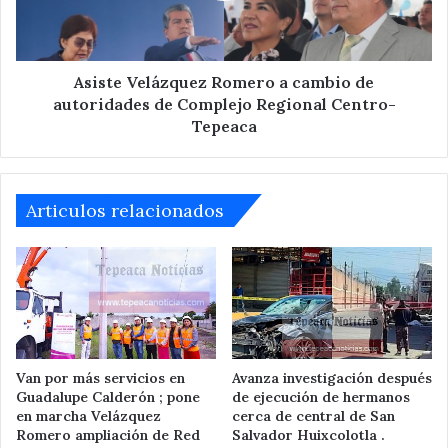
autoridades
de
Complejo
Regional
Asiste Velázquez Romero a cambio de
Centro-
autoridades de Complejo Regional Centro-
Tepeaca
Tepeaca
Articulos relacionados
Van por más servicios en
Avanza investigación después
Guadalupe Calderón ; pone
de ejecución de hermanos
en marcha Velázquez
cerca de central de San
Romero ampliación de Red
Salvador Huixcolotla .