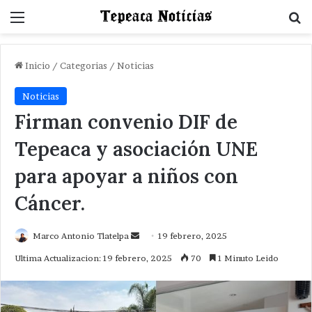
Menu
B
Inicio
/
Categorias
/
Noticias
Noticias
Firman convenio DIF de
Tepeaca y asociación UNE
para apoyar a niños con
Cáncer.
Send
Marco Antonio Tlatelpa
19 febrero, 2025
an
Ultima Actualizacion: 19 febrero, 2025
70
1 Minuto Leido
email