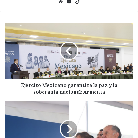
Website
YouTube
TikTok
Ejército
Mexicano
garantiza
la
paz
y
la
soberanía
nacional:
Armenta
Ejército Mexicano garantiza la paz y la
soberanía nacional: Armenta
Asiste
Velázquez
Romero
a
cambio
de