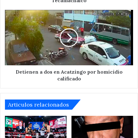
Tecamachalco
Detienen
a
dos
en
Acatzingo
por
homicidio
calificado
Detienen a dos en Acatzingo por homicidio
calificado
Articulos relacionados