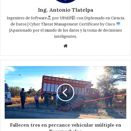
Ing. Antonio Tlatelpa
Ingeniero de Software
por UPAEP
con Diplomado en Ciencia
de Datos | Cyber Threat Management Certificate by Cisco
|Apasionado por el mundo de los datos y la toma de decisiones
inteligentes.
Website
Fallecen
tres
en
percance
vehicular
múltiple
en
Tecamachalco
Fallecen tres en percance vehicular múltiple en