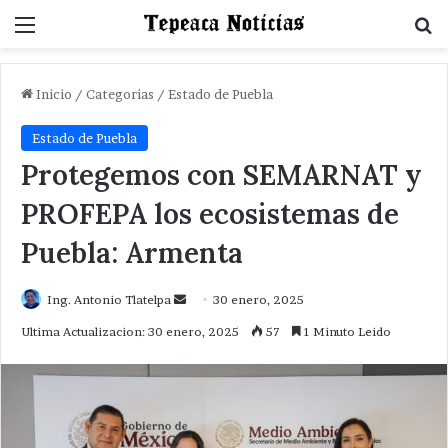
Menu
B
Inicio
/
Categorias
/
Estado de Puebla
Estado de Puebla
Protegemos con SEMARNAT y
PROFEPA los ecosistemas de
Puebla: Armenta
Send
Ing. Antonio Tlatelpa
30 enero, 2025
an
Ultima Actualizacion: 30 enero, 2025
57
1 Minuto Leido
email