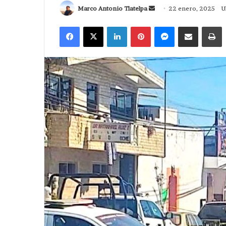
Send
Marco Antonio Tlatelpa
22 enero, 2025
U
an
Facebook
X
LinkedIn
Pinterest
Messenger
Compartir via Correo
I
email