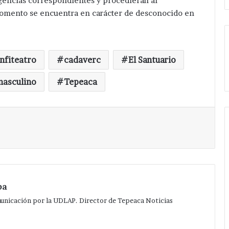
ligencias correspondientes y procedieran al
 momento se encuentra en carácter de desconocido en
nfiteatro
cadaverc
El Santuario
asculino
Tepeaca
Imprimir
pa
municación por la UDLAP. Director de Tepeaca Noticias