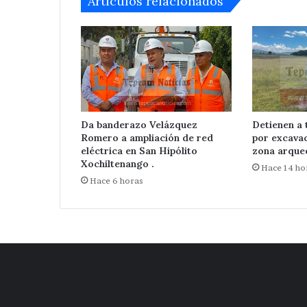
Articulos relacionados
Tepeaca
Da banderazo Velázquez
Detienen a 
Romero a ampliación de red
por excavac
eléctrica en San Hipólito
zona arque
Xochiltenango .
Hace 14 ho
Hace 6 horas