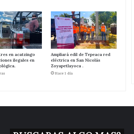
tres en acatzingo
Ampliará edil de Tepeaca red
iones ilegales en
eléctrica en San Nicolás
ológica.
Zoyapetlayoca .
ras
Hace 1 día