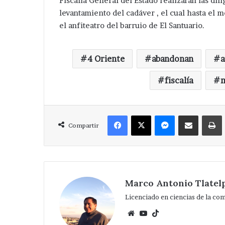
Fiscalía General del Estado realizaran las di
levantamiento del cadáver , el cual hasta el
el anfiteatro del barruio de El Santuario.
4 Oriente
abandonan
a
fiscalía
m
Facebook
X
Messenger
Compartir via Correo
Compartir
Marco Antonio Tlatel
Licenciado en ciencias de la co
Website
YouTube
TikTok