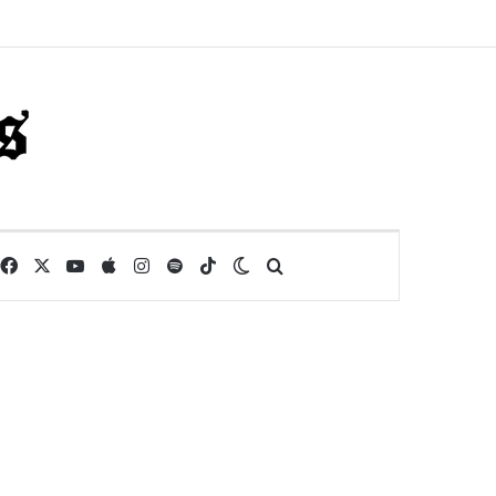
Facebook
X
YouTube
Apple
Instagram
Spotify
TikTok
Switch skin
Buscar