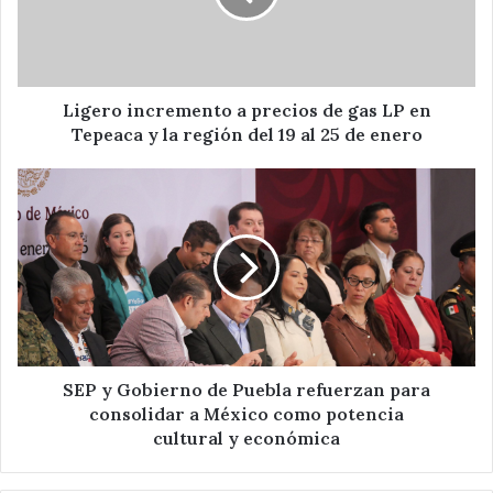
gas
LP
en
Tepeaca
y
Ligero incremento a precios de gas LP en
la
Tepeaca y la región del 19 al 25 de enero
región
del
SEP
19
y
al
Gobierno
25
de
de
Puebla
enero
refuerzan
para
consolidar
a
México
SEP y Gobierno de Puebla refuerzan para
como
consolidar a México como potencia
potencia
cultural y económica
cultural y económica