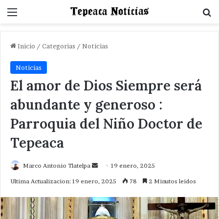
Menu
B
Inicio
/
Categorias
/
Noticias
Noticias
El amor de Dios Siempre será
abundante y generoso :
Parroquia del Niño Doctor de
Tepeaca
Send
Marco Antonio Tlatelpa
19 enero, 2025
an
Ultima Actualizacion: 19 enero, 2025
78
2 Minutos leidos
email