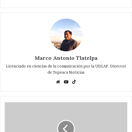
Marco Antonio Tlatelpa
Licenciado en ciencias de la comunicación por la UDLAP. Director
de Tepeaca Noticias
Website
YouTube
TikTok
Ligero
incremento
a
precios
de