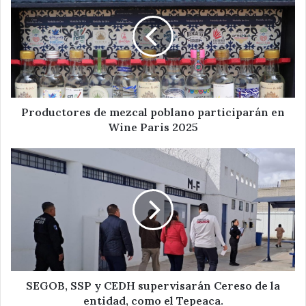
mezcal
poblano
participarán
en
Wine
Paris
2025
Productores de mezcal poblano participarán en
Wine Paris 2025
SEGOB,
SSP
y
CEDH
supervisarán
Cereso
de
la
entidad,
como
SEGOB, SSP y CEDH supervisarán Cereso de la
el
entidad, como el Tepeaca.