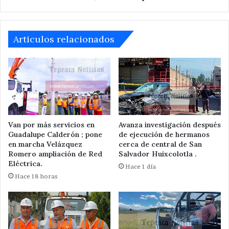
Tepeaca.
Articulos relacionados
Van por más servicios en
Avanza investigación después
Guadalupe Calderón ; pone
de ejecución de hermanos
en marcha Velázquez
cerca de central de San
Romero ampliación de Red
Salvador Huixcolotla .
Eléctrica.
Hace 1 día
Hace 18 horas