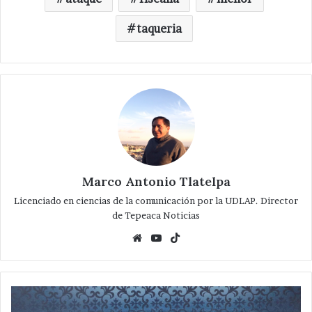
taqueria
Marco Antonio Tlatelpa
Licenciado en ciencias de la comunicación por la UDLAP. Director
de Tepeaca Noticias
Website
YouTube
TikTok
Productores
de