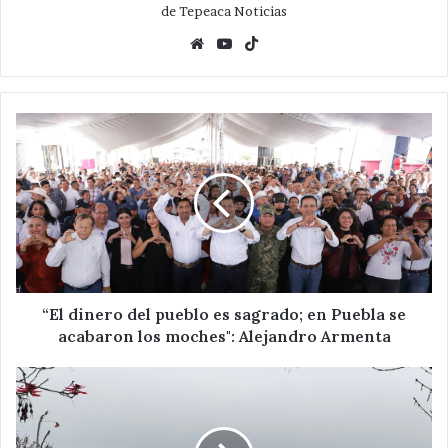
de Tepeaca Noticias
Website
YouTube
TikTok
“El
dinero
del
pueblo
es
sagrado;
en
Puebla
se
acabaron
“El dinero del pueblo es sagrado; en Puebla se
los
acabaron los moches": Alejandro Armenta
moches":
Alejandro
Seguirán
Armenta
bajas
temperaturas
en