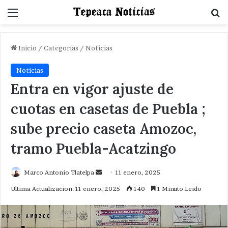
Menu
B
Inicio
/
Categorias
/
Noticias
Noticias
Entra en vigor ajuste de
cuotas en casetas de Puebla ;
sube precio caseta Amozoc,
tramo Puebla-Acatzingo
Send
Marco Antonio Tlatelpa
11 enero, 2025
an
Ultima Actualizacion: 11 enero, 2025
140
1 Minuto Leido
email