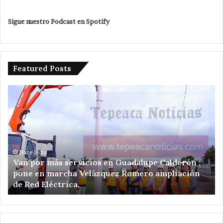
Sigue nuestro Podcast en Spotify
Featured Posts
Van
Av
por
in
más
de
servicios
de
en
ej
Guadalupe
de
Calderón
he
Hace 1 día
o
Van por más servicios en Guadalupe Calderón ;
;
ce
pone en marcha Velázquez Romero ampliación
pone
de
de Red Eléctrica.
en
ce
marcha
de
Velázquez
Sa
Romero
Sa