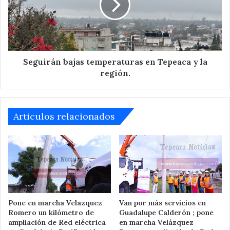
Tepeaca
y
la
región.
Seguirán bajas temperaturas en Tepeaca y la
región.
Articulos relacionados
Pone en marcha Velazquez
Van por más servicios en
Romero un kilómetro de
Guadalupe Calderón ; pone
ampliación de Red eléctrica
en marcha Velázquez