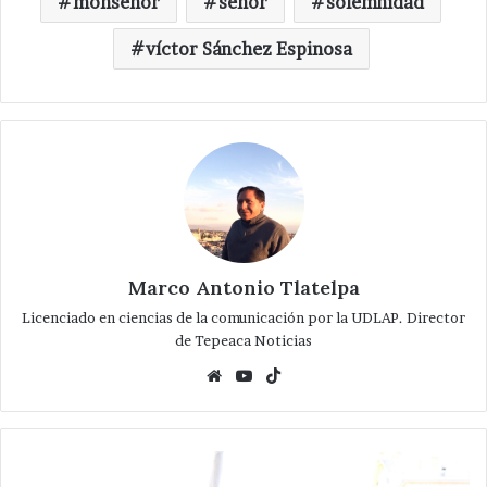
monseñor
señor
solemnidad
víctor Sánchez Espinosa
Marco Antonio Tlatelpa
Licenciado en ciencias de la comunicación por la UDLAP. Director
de Tepeaca Noticias
Website
YouTube
TikTok
Construimos
democracia