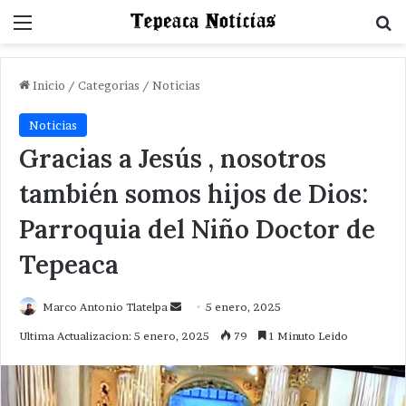
Menu
B
Inicio
/
Categorias
/
Noticias
Noticias
Gracias a Jesús , nosotros
también somos hijos de Dios:
Parroquia del Niño Doctor de
Tepeaca
Send
Marco Antonio Tlatelpa
5 enero, 2025
an
Ultima Actualizacion: 5 enero, 2025
79
1 Minuto Leido
email