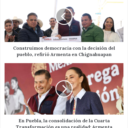
con
la
decisión
del
pueblo,
refirió
Armenta
en
Construimos democracia con la decisión del
Chignahuapan
pueblo, refirió Armenta en Chignahuapan
En
Puebla,
la
consolidación
de
la
Cuarta
Transformación
es
una
En Puebla, la consolidación de la Cuarta
realidad:
Transformación es una realidad: Armenta