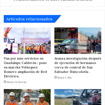
Armenta
Articulos relacionados
Van por más servicios en
Avanza investigación después
Guadalupe Calderón ; pone
de ejecución de hermanos
en marcha Velázquez
cerca de central de San
Romero ampliación de Red
Salvador Huixcolotla .
Eléctrica.
Hace 1 día
Hace 16 horas