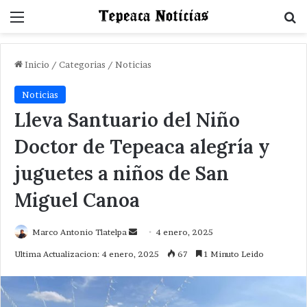
Menu
B
Inicio
/
Categorias
/
Noticias
Noticias
Lleva Santuario del Niño
Doctor de Tepeaca alegría y
juguetes a niños de San
Miguel Canoa
Send
Marco Antonio Tlatelpa
4 enero, 2025
an
Ultima Actualizacion: 4 enero, 2025
67
1 Minuto Leido
email