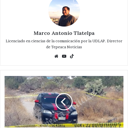
Marco Antonio Tlatelpa
Licenciado en ciencias de la comunicación por la UDLAP. Director
de Tepeaca Noticias
Website
YouTube
TikTok
Hallan
ejecutado
al
interior
de
un
vehículo
en
Tecamachalco.