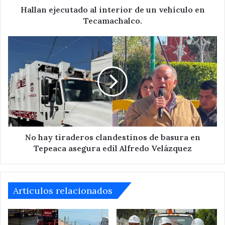
Hallan ejecutado al interior de un vehículo en
Tecamachalco.
No
hay
tiraderos
clandestinos
de
basura
en
Tepeaca
asegura
edil
No hay tiraderos clandestinos de basura en
Alfredo
Tepeaca asegura edil Alfredo Velázquez
Velázquez
Articulos relacionados