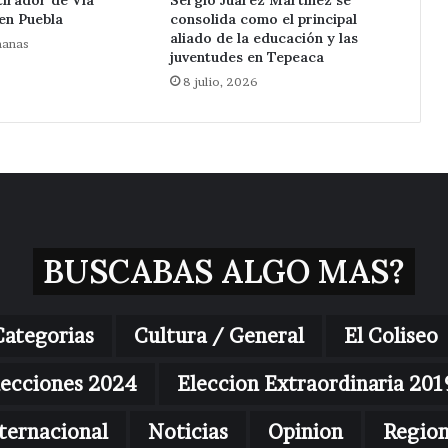
 en Puebla
consolida como el principal
aliado de la educación y las
manas
juventudes en Tepeaca
8 julio, 2026
BUSCABAS ALGO MAS?
Categorias
Cultura / General
El Coliseo
lecciones 2024
Eleccion Extraordinaria 201
ternacional
Noticias
Opinion
Regio