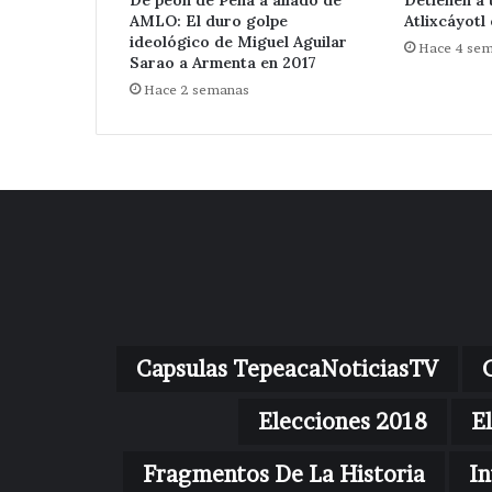
AMLO: El duro golpe
Atlixcáyotl
ideológico de Miguel Aguilar
Hace 4 se
Sarao a Armenta en 2017
Hace 2 semanas
Capsulas TepeacaNoticiasTV
Elecciones 2018
E
Fragmentos De La Historia
In