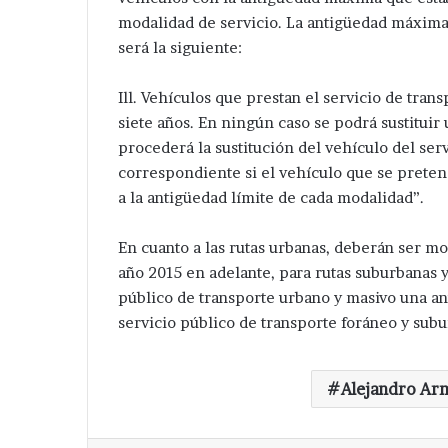
modalidad de servicio. La antigüedad máxima d
será la siguiente:
Ill. Vehículos que prestan el servicio de trans
siete años. En ningún caso se podrá sustitui
procederá la sustitución del vehículo del serv
correspondiente si el vehículo que se preten
a la antigüedad límite de cada modalidad”.
En cuanto a las rutas urbanas, deberán ser mod
año 2015 en adelante, para rutas suburbanas y
Avanza
público de transporte urbano y masivo una an
investigación
servicio público de transporte foráneo y su
después
de
ejecución
Hace 3 días
Alejandro Ar
de
Avanza investi
hermanos
de ejecución d
cerca
de central de 