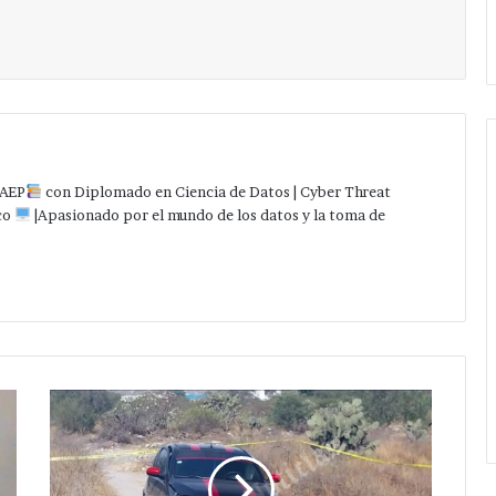
Tepeaca
Imprimir
al 15 de agosto.
y
la
región del
9
al
15
de
agosto.
AEP
con Diplomado en Ciencia de Datos | Cyber Threat
co
|Apasionado por el mundo de los datos y la toma de
Hallan
ejecutado
al
interior
de