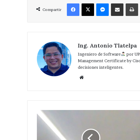
de
Facebook
X
Messenger
Compartir via Correo
Huixcolotla .
central
Compartir
de
San
Salvador
Huixcolotla
.
Ing. Antonio Tlatelpa
Ingeniero de Software
por UP
Management Certificate by Cis
decisiones inteligentes.
Website
Nombra
edil
Alfredo
Velázquez
a