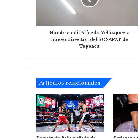
nuevo
director
del
SOSAPAT
de
Nombra edil Alfredo Velázquez a
Tepeaca
nuevo director del SOSAPAT de
Tepeaca
Articulos relacionados
De peón de Peña a aliado de
Detienen a 