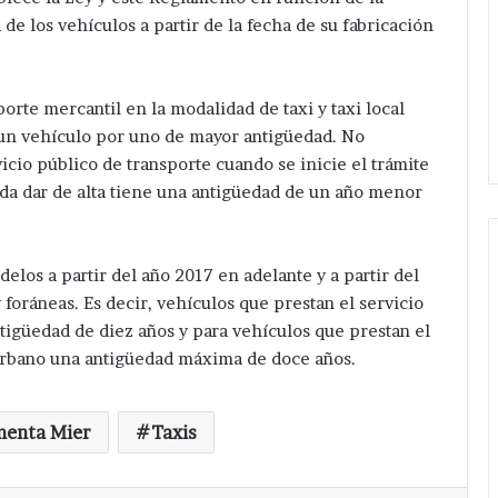
e los vehículos a partir de la fecha de su fabricación
porte mercantil en la modalidad de taxi y taxi local
r un vehículo por uno de mayor antigüedad. No
icio público de transporte cuando se inicie el trámite
da dar de alta tiene una antigüedad de un año menor
elos a partir del año 2017 en adelante y a partir del
 foráneas. Es decir, vehículos que prestan el servicio
Sin
tigüedad de diez años y para vehículos que prestan el
variación
burbano una antigüedad máxima de doce años.
en
precio
del
menta Mier
Taxis
gas
gación después
Hace 8 horas
LP
e hermanos cerca
Sin variación en precio del gas
en
San Salvador
LP en Tepeaca y la región del 