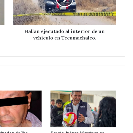
un
vehículo
en
Tecamachalco.
Hallan ejecutado al interior de un
vehículo en Tecamachalco.
tirador de Vía
Sergio Juárez Martínez se