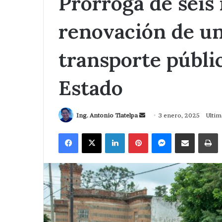
Prórroga de seis
renovación de u
transporte públi
Estado
Send
Ing. Antonio Tlatelpa
3 enero, 2025
Ultim
an
Facebook
X
LinkedIn
Pinterest
Messenger
Compartir via Correo
I
email