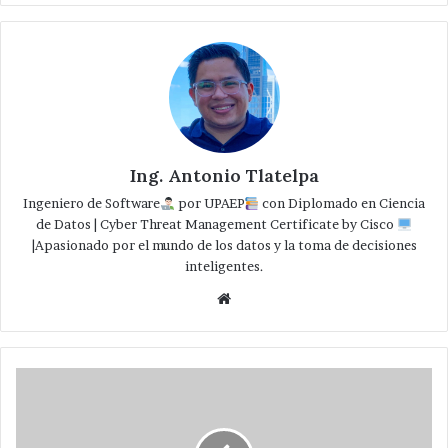
Ing. Antonio Tlatelpa
Ingeniero de Software
por UPAEP
con Diplomado en Ciencia
de Datos | Cyber Threat Management Certificate by Cisco
|Apasionado por el mundo de los datos y la toma de decisiones
inteligentes.
Website
Sin
variación
en
precios