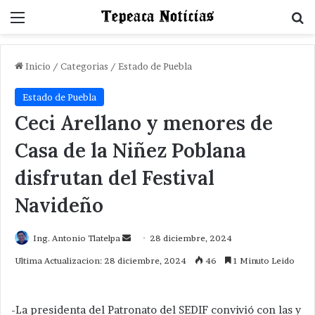
Menu
B
Inicio
/
Categorias
/
Estado de Puebla
Estado de Puebla
Ceci Arellano y menores de
Casa de la Niñez Poblana
disfrutan del Festival
Navideño
Send
Ing. Antonio Tlatelpa
28 diciembre, 2024
an
Ultima Actualizacion: 28 diciembre, 2024
46
1 Minuto Leido
email
-La presidenta del Patronato del SEDIF convivió con las y