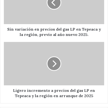
del
gas
LP
en
Tepeaca
y
Sin variación en precios del gas LP en Tepeaca y
la
la región, previo al año nuevo 2025.
región,
previo
Ligero
al
incremento
año
a
nuevo
precios
2025.
del
gas
LP
en
Tepeaca
y
Ligero incremento a precios del gas LP en
la
Tepeaca y la región en arranque de 2025
región
en