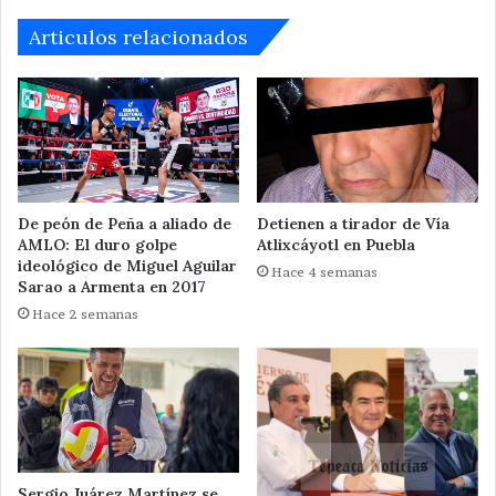
arranque
de
Articulos relacionados
2025
De peón de Peña a aliado de
Detienen a tirador de Vía
AMLO: El duro golpe
Atlixcáyotl en Puebla
ideológico de Miguel Aguilar
Hace 4 semanas
Sarao a Armenta en 2017
Hace 2 semanas
Sergio Juárez Martínez se