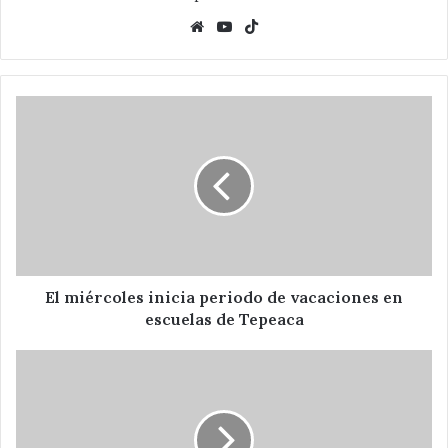
Website
YouTube
TikTok
El
miércoles
inicia
periodo
de
vacaciones
en
escuelas
de
Tepeaca
El miércoles inicia periodo de vacaciones en
escuelas de Tepeaca
Desaparecen
dos
personas
más
en