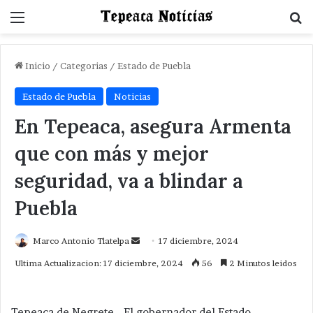
Menu
B
Inicio
/
Categorias
/
Estado de Puebla
Estado de Puebla
Noticias
En Tepeaca, asegura Armenta
que con más y mejor
seguridad, va a blindar a
Puebla
Send
Marco Antonio Tlatelpa
17 diciembre, 2024
an
Ultima Actualizacion: 17 diciembre, 2024
56
2 Minutos leidos
email
Tepeaca de Negrete.- El gobernador del Estado,