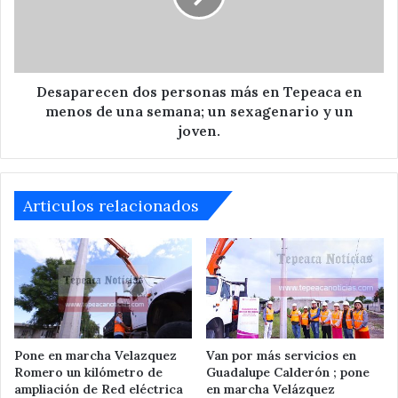
Tepeaca
en
menos
de
una
Desaparecen dos personas más en Tepeaca en
semana;
menos de una semana; un sexagenario y un
un
joven.
sexagenario
y
un
joven.
Articulos relacionados
Pone en marcha Velazquez
Van por más servicios en
Romero un kilómetro de
Guadalupe Calderón ; pone
ampliación de Red eléctrica
en marcha Velázquez