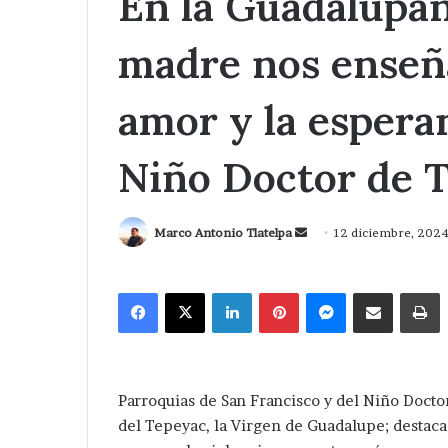
En la Guadalupa
madre nos enseña
amor y la espera
Niño Doctor de T
Send
Marco Antonio Tlatelpa
12 diciembre, 202
an
email
Facebook
X
LinkedIn
Pinterest
Messenger
Compartir via Correo
I
Parroquias de San Francisco y del Niño Docto
del Tepeyac, la Virgen de Guadalupe; destaca