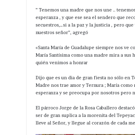
” Tenemos una madre que nos une .. tenemos
esperanza , y que ese sea el sendero que reco
secuestros,…si a la paz y la justicia , pero 
nuestros señor”, agregó
«Santa María de Guadalupe siempre nos ve con
María Santísima como una madre mira a sus h
quién venimos a honrar
Dijo que es un dia de gran fiesta no sólo en
Madre nos trae amor y Ternura ; María como 
etiran
Ampliará
ideo
edil
esperanza y se preocupa por nosotros pero 
cámaras
de
de
Tepeaca
El párroco Jorge de la Rosa Caballero destac
igilancia
red
ser de gran suplica a la morenita del Tepeya
rregulares
eléctrica
Hace 2 días
Hace 11 horas
lleve al Señor, y llegue al corazón de cada m
en
en
Retiran video cámaras de
Ampliará edil 
antiago
San
vigilancia irregulares en
eléctrica en Sa