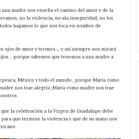
 una madre nos enseña el camino del amor y de la
rramos, no la violencia, no ala inseguridad, no los
que todos hagamos lo que nos toca en nombre de
 ojos de amor y ternura … y así siempre nos mirará
ijos .. porque sabemos que tenemos a una madre a
 Tepeaca, México y todo el mundo , porque María como
madre nos trae alegría ;María como madre nos trae
Desaparece
otra
nosotros
mujer
en
ó que la celebración a la Virgen de Guadalupe debe
Tepeaca
c para que termine la violencia y que de su mano nos
;
Hace 14 horas
exicano
ahora
de Tepeaca red
Desaparece otra mujer en
en
n Nicolás
Tepeaca ; ahora en la colonia