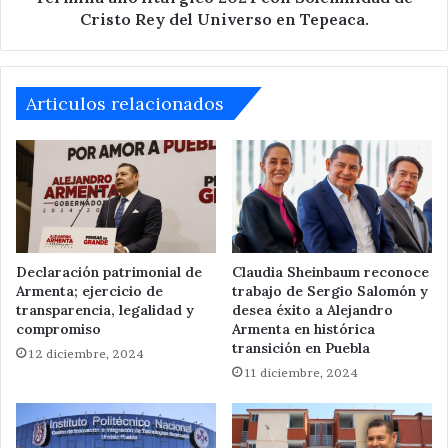
Universo
Cristo Rey del Universo en Tepeaca.
en
Tepeaca.
Articulos relacionados
Declaración patrimonial de
Claudia Sheinbaum reconoce
Armenta; ejercicio de
trabajo de Sergio Salomón y
transparencia, legalidad y
desea éxito a Alejandro
compromiso
Armenta en histórica
transición en Puebla
12 diciembre, 2024
11 diciembre, 2024