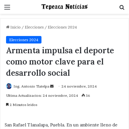
Menu
B
Inicio
/
Elecciones
/
Elecciones 2024
Elecciones 2024
Armenta impulsa el deporte
como motor clave para el
desarrollo social
Send
Ing. Antonio Tlatelpa
24 noviembre, 2024
an
Ultima Actualizacion: 24 noviembre, 2024
56
email
2 Minutos leidos
San Rafael Tlanalapa, Puebla. En un ambiente lleno de