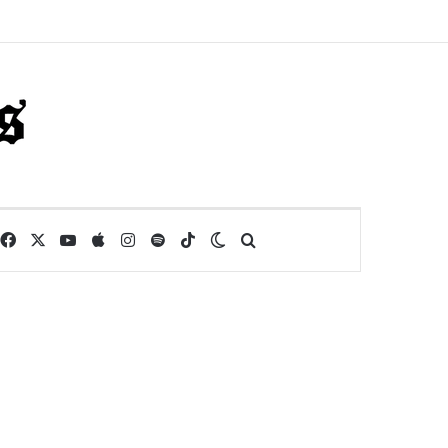
Facebook
X
YouTube
Apple
Instagram
Spotify
TikTok
Switch skin
Buscar