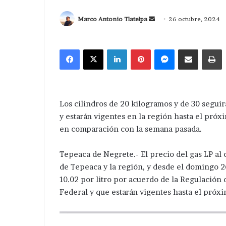
Send
Marco Antonio Tlatelpa
26 octubre, 2024
an
email
Facebook
X
LinkedIn
Pinterest
Messenger
Compartir via Correo
I
Los cilindros de 20 kilogramos y de 30 segui
y estarán vigentes en la región hasta el próx
en comparación con la semana pasada.
Tepeaca de Negrete.- El precio del gas LP al
de Tepeaca y la región, y desde el domingo 2
10.02 por litro por acuerdo de la Regulación 
Federal y que estarán vigentes hasta el próx