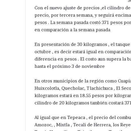
S
Con el nuevo ajuste de precios ,el cilindro d
precio, por tercera semana, y seguirá encima 
pesos . La semana pasada costó 371 pesos por
en comparación a la semana pasada
Por
Da
En presentación de 30 kilogramos , el tanque 
uta
banderazo
octubre , es decir estará igual en comparació
legal
Velázquez
diferencia en pesos . El costo aun supera la 
de
Romero
hasta el próximo 3 de noviembre
ransporte
a
Hace 2 días
Hace 5 horas
ublico
ampliación
Por ruta ilegal de transporte
Da banderazo 
de
En otros municipios de la región como Cuapi
publico , cierran el centro de
Romero a ampli
ierran
red
Huixcolotla, Quecholac, Tlachichuca , El Seco
San Nicolás Zoyapetlayoca ,
eléctrica en Sa
l
eléctrica
kilogramos estará en 18.55 pesos por kilogram
Tepeaca
Xochiltenango 
centro
en
cilindro de 20 kilogramos también costará 37
de
San
San
Hipólito
icolás
Xochiltenango
Al igual que en Tepeaca , el precio del comb
Zoyapetlayoca
.
Amozoc, , Mixtla , Tecali de Herrera, los Reye