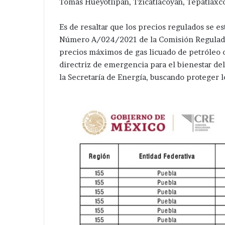
Tomás Hueyotlipan, Tzicatlacoyan, Tepatlaxco,
Tepeaca
Es de resaltar que los precios regulados se 
Número A/024/2021 de la Comisión Regulador
precios máximos de gas licuado de petróleo o
directriz de emergencia para el bienestar de
la Secretaría de Energía, buscando proteger l