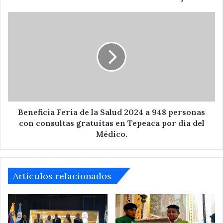
en
el
Beneficia
municipio
Feria
de
la
Salud
2024
a
948
personas
con
Beneficia Feria de la Salud 2024 a 948 personas
consultas
con consultas gratuitas en Tepeaca por día del
gratuitas
Médico.
en
Tepeaca
por
día
Articulos relacionados
del
Médico.