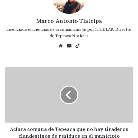
Marco Antonio Tlatelpa
Licenciado en ciencias de la comunicación por la UDLAP. Director
de Tepeaca Noticias
Website
YouTube
TikTok
Aclara
comuna
de
Tepeaca
que
no
hay
tiraderos
clandestinos
de
Aclara comuna de Tepeaca que no hay tiraderos
residuos
clandestinos de residuos en el municipio