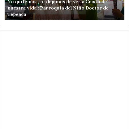
No quitemos , ni dejemos de ver a Cristo de
a
en
nuestra vida : Parroquia del Niño Doctor de
Cristo
Te
Tepeaca
de
y
nuestra
la
vida
re
:
9
Parroquia
al
del
15
Niño
de
Doctor
ag
de
Tepeaca