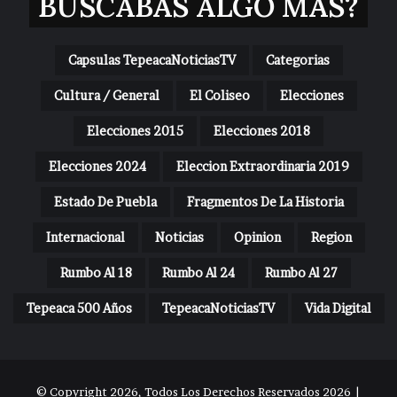
BUSCABAS ALGO MAS?
Capsulas TepeacaNoticiasTV
Categorias
Cultura / General
El Coliseo
Elecciones
Elecciones 2015
Elecciones 2018
Elecciones 2024
Eleccion Extraordinaria 2019
Estado De Puebla
Fragmentos De La Historia
Internacional
Noticias
Opinion
Region
Rumbo Al 18
Rumbo Al 24
Rumbo Al 27
Tepeaca 500 Años
TepeacaNoticiasTV
Vida Digital
© Copyright 2026, Todos Los Derechos Reservados 2026 |