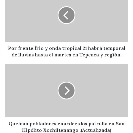
frio
y
onda
tropical
21
habrá
temporal
de
Por frente frio y onda tropical 21 habrá temporal
lluvias
de lluvias hasta el martes en Tepeaca y región.
hasta
el
Queman
martes
pobladores
en
enardecidos
Tepeaca
patrulla
y
en
región.
San
Hipólito
Xochiltenango
.
(Actualizada)
Queman pobladores enardecidos patrulla en San
Hipólito Xochiltenango .(Actualizada)