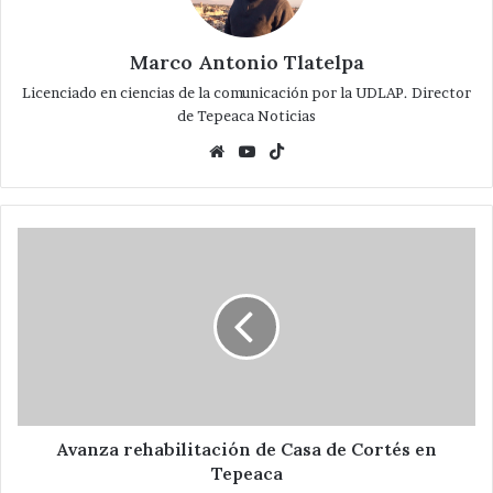
Marco Antonio Tlatelpa
Licenciado en ciencias de la comunicación por la UDLAP. Director
de Tepeaca Noticias
Website
YouTube
TikTok
Avanza
rehabilitación
de
Casa
de
Cortés
en
Tepeaca
Avanza rehabilitación de Casa de Cortés en
Tepeaca