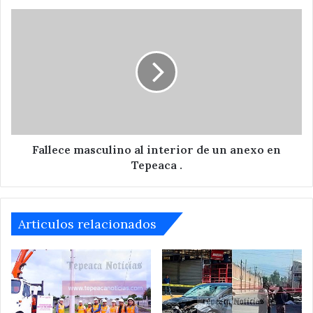
Fallece
masculino
al
interior
de
un
anexo
en
Tepeaca
.
Fallece masculino al interior de un anexo en
Tepeaca .
Articulos relacionados