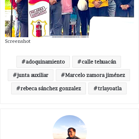
Screenshot
adoquinamiento
calle tehuacán
junta auxiliar
Marcelo zamora jiménez
rebeca sánchez gonzalez
trlayoatla