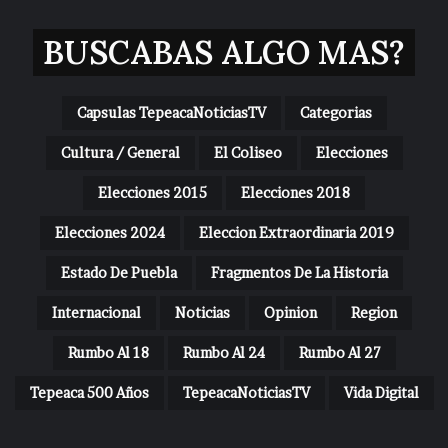
BUSCABAS ALGO MAS?
Capsulas TepeacaNoticiasTV
Categorias
Cultura / General
El Coliseo
Elecciones
Elecciones 2015
Elecciones 2018
Elecciones 2024
Eleccion Extraordinaria 2019
Estado De Puebla
Fragmentos De La Historia
Internacional
Noticias
Opinion
Region
Rumbo Al 18
Rumbo Al 24
Rumbo Al 27
Tepeaca 500 Años
TepeacaNoticiasTV
Vida Digital