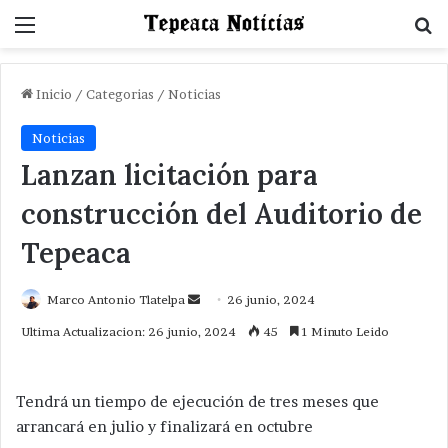
Menu
B
Inicio
/
Categorias
/
Noticias
Noticias
Lanzan licitación para
construcción del Auditorio de
Tepeaca
Send
Marco Antonio Tlatelpa
26 junio, 2024
an
Ultima Actualizacion: 26 junio, 2024
45
1 Minuto Leido
email
Tendrá un tiempo de ejecución de tres meses que
arrancará en julio y finalizará en octubre