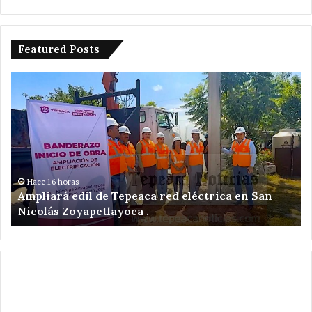
Featured Posts
Ampliará
De
edil
ot
de
mu
Tepeaca
en
red
Te
eléctrica
;
en
ah
San
en
Hace 16 horas
Ampliará edil de Tepeaca red eléctrica en San
Nicolás
la
Nicolás Zoyapetlayoca .
Zoyapetlayoca
co
.
Sa
Ce
.