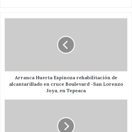
Arranca
Huerta
Espinoza
rehabilitación
de
alcantarillado
en
cruce
Boulevard
-
Arranca Huerta Espinoza rehabilitación de
San
alcantarillado en cruce Boulevard -San Lorenzo
Lorenzo
Joya, en Tepeaca
Joya,
en
Entrega
Tepeaca
apoyo
económico
Huerta
Espinoza