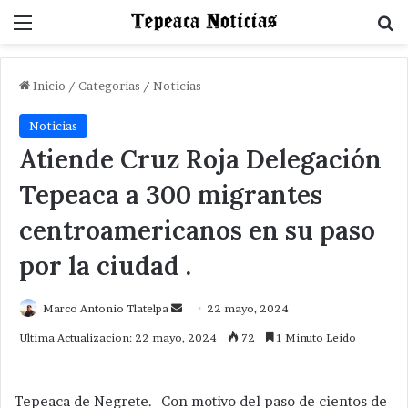
Menu
B
Inicio
/
Categorias
/
Noticias
Noticias
Atiende Cruz Roja Delegación
Tepeaca a 300 migrantes
centroamericanos en su paso
por la ciudad .
Send
Marco Antonio Tlatelpa
22 mayo, 2024
an
Ultima Actualizacion: 22 mayo, 2024
72
1 Minuto Leido
email
Tepeaca de Negrete.- Con motivo del paso de cientos de