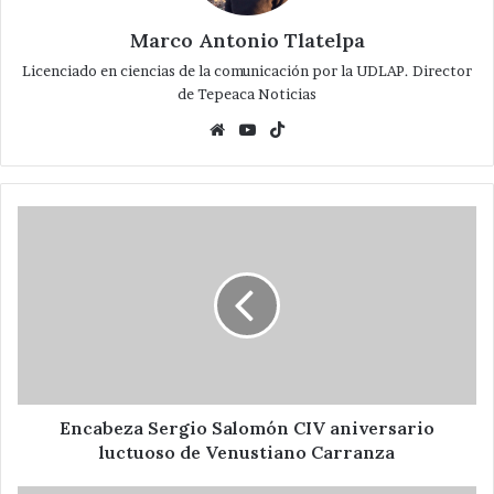
Marco Antonio Tlatelpa
Licenciado en ciencias de la comunicación por la UDLAP. Director
de Tepeaca Noticias
Website
YouTube
TikTok
Encabeza
Sergio
Salomón
CIV
aniversario
luctuoso
de
Venustiano
Carranza
Encabeza Sergio Salomón CIV aniversario
luctuoso de Venustiano Carranza