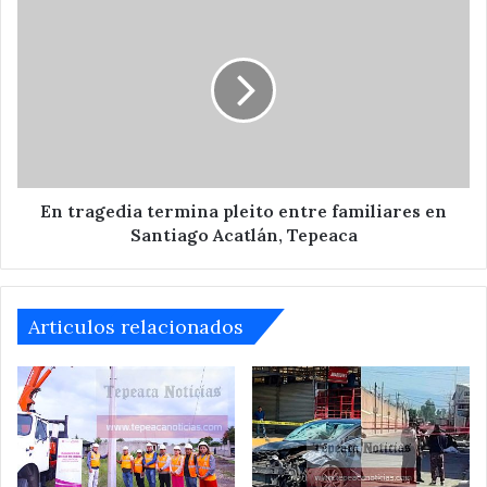
En
tragedia
termina
pleito
entre
familiares
en
Santiago
Acatlán,
Tepeaca
En tragedia termina pleito entre familiares en
Santiago Acatlán, Tepeaca
Articulos relacionados