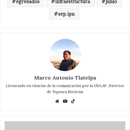
egresados
infraestructura
junio
sep.ipn
Marco Antonio Tlatelpa
Licenciado en ciencias de la comunicación por la UDLAP. Director
de Tepeaca Noticias
Website
YouTube
TikTok
Alejandro