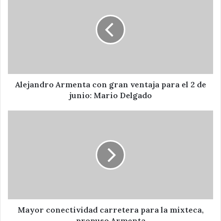
Armenta
con
gran
ventaja
para
el
2
de
junio:
Alejandro Armenta con gran ventaja para el 2 de
Mario
junio: Mario Delgado
Delgado
Mayor
conectividad
carretera
para
la
mixteca,
propuso
Armenta
Mayor conectividad carretera para la mixteca,
propuso Armenta