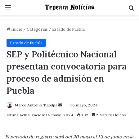
Menu
B
Inicio
/
Categorias
/
Estado de Puebla
Estado de Puebla
SEP y Politécnico Nacional
presentan convocatoria para
proceso de admisión en
Puebla
Send
Marco Antonio Tlatelpa
16 mayo, 2024
an
Ultima Actualizacion: 16 mayo, 2024
102
2 Minutos leidos
email
El periodo de registro será del 20 mayo al 13 de junio en la