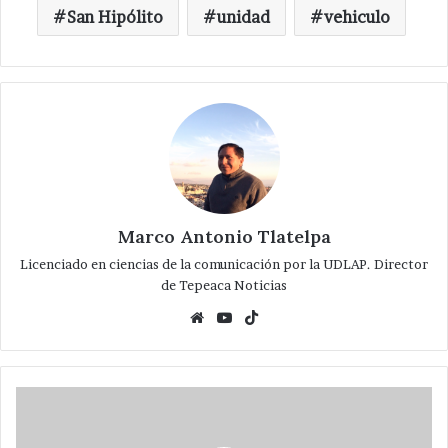
San Hipólito
unidad
vehiculo
Marco Antonio Tlatelpa
Licenciado en ciencias de la comunicación por la UDLAP. Director
de Tepeaca Noticias
Website
YouTube
TikTok
Baila
Feria
de