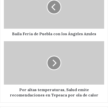
Puebla
con
los
Ángeles
Azules
Baila Feria de Puebla con los Ángeles Azules
Por
altas
temperaturas,
Salud
emite
recomendaciones
en
Tepeaca
por
ola
Por altas temperaturas, Salud emite
de
recomendaciones en Tepeaca por ola de calor
calor