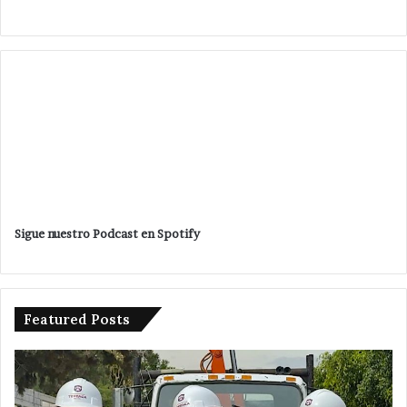
Sigue nuestro Podcast en Spotify
Featured Posts
Detienen
a
tres