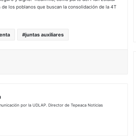
 de los poblanos que buscan la consolidación de la 4T
enta
juntas auxiliares
mprimir
Por
ruta
ilegal
a
de
transporte
municación por la UDLAP. Director de Tepeaca Noticias
publico
Hace 2 días
,
a mujer en
Por ruta ilegal de transporte
cierran
 en la colonia
publico , cierran el centro de Sa
el
Nicolás Zoyapetlayoca , Tepeac
centro