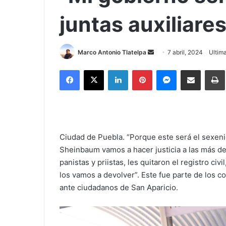
juntas auxiliare
Send
Marco Antonio Tlatelpa
7 abril, 2024
Ultima
an
Facebook
X
LinkedIn
Pinterest
Messenger
Compartir via Correo
email
Ciudad de Puebla. “Porque este será el sexenio
Sheinbaum vamos a hacer justicia a las más de
panistas y priistas, les quitaron el registro civi
los vamos a devolver”. Este fue parte de los 
ante ciudadanos de San Aparicio.