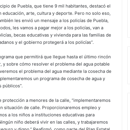
icipio de Puebla, que tiene 9 mil habitantes, destacó el
n educación, arte, cultura y deporte. Pero no solo eso,
también les envió un mensaje a los policías de Puebla,
odos, les vamos a pagar mejor a los policías, van a
licías, becas educativas y vivienda para las familias de
adanos y el gobierno protegerá a los policías”.
ograma que permitirá que llegue hasta el último rincón
jor, y sobre cómo resolver el problema del agua potable
olveremos el problema del agua mediante la cosecha de
 Implementaremos un programa de cosecha de agua y
 públicos”.
e protección a menores de la calle, “implementaremos
en situación de calle. Proporcionaremos empleo y
mos a los niños a instituciones educativas para
ingún niño deberá vivir en las calles, y trabajaremos
eguro y digno.” Reafirmó, como parte del Plan Estatal