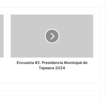
de
San
Nicolás
Encuesta
Zoyapetlayoca
#2:
,
Presidencia
Tepeaca
Municipal
de
Tepeaca
2024
Encuesta #2: Presidencia Municipal de
Tepeaca 2024