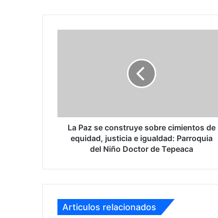
Santa
Cecilia
.
La
Paz
se
construye
sobre
cimientos
de
equidad,
justicia
e
La Paz se construye sobre cimientos de
igualdad:
equidad, justicia e igualdad: Parroquia
Parroquia
del Niño Doctor de Tepeaca
del
Niño
Doctor
de
Tepeaca
Articulos relacionados