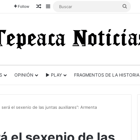
Articulo aleatorio
Sidebar
Busca
Follow
S
OPINIÓN
► PLAY
FRAGMENTOS DE LA HISTORIA
 será el sexenio de las juntas auxiliares”: Armenta
á el sexenio de las