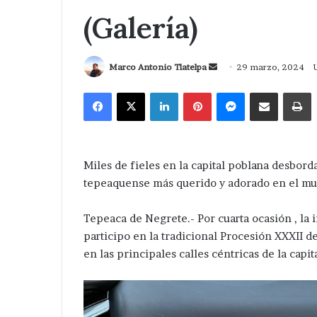
(Galería)
Send
Marco Antonio Tlatelpa
29 marzo, 2024
an
Facebook
X
LinkedIn
Pinterest
Messenger
Compartir via Correo
I
email
Miles de fieles en la capital poblana desbord
tepeaquense más querido y adorado en el mun
Tepeaca de Negrete.- Por cuarta ocasión , la
participo en la tradicional Procesión XXXII d
en las principales calles céntricas de la capi