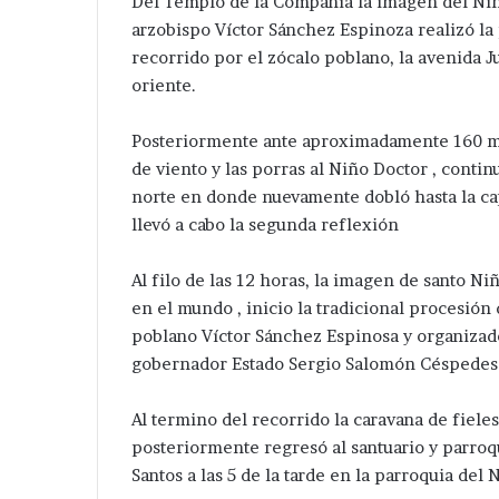
Del Templo de la Compañía la imagen del Niñ
Red
arzobispo Víctor Sánchez Espinoza realizó la 
Eléctrica.
recorrido por el zócalo poblano, la avenida J
oriente.
Posteriormente ante aproximadamente 160 mil 
de viento y las porras al Niño Doctor , continu
norte en donde nuevamente dobló hasta la ca
llevó a cabo la segunda reflexión
Al filo de las 12 horas, la imagen de santo 
en el mundo , inicio la tradicional procesión
poblano Víctor Sánchez Espinosa y organizado
gobernador Estado Sergio Salomón Céspedes
Al termino del recorrido la caravana de fiele
posteriormente regresó al santuario y parroqu
Santos a las 5 de la tarde en la parroquia del