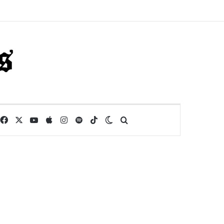
Facebook
X
YouTube
Apple
Instagram
Spotify
TikTok
Switch skin
Buscar