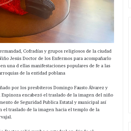
Avanza
investigación
ermandad, Cofradías y grupos religiosos de la ciudad
después
 Niño Jesús Doctor de los Enfermos para acompañarlo
de
a en una d ellas manifestaciones populares de fe a las
ejecución
Hace 1 día
rroquias de la entidad poblana
de
rvicios en
Avanza investigación después
hermanos
erón ; pone en
de ejecución de hermanos cer
cerca
añado por los presbíteros Domingo Fausto Álvarez y
uez Romero
de central de San Salvador
de
a Espinoza encabezó el traslado de la imagen del niño
ed Eléctrica.
Huixcolotla .
central
emento de Seguridad Publica Estatal y municipal así
de
 el traslado de la imagen hacia el templo de la
San
Salvador
vajal.
Huixcolotla
.