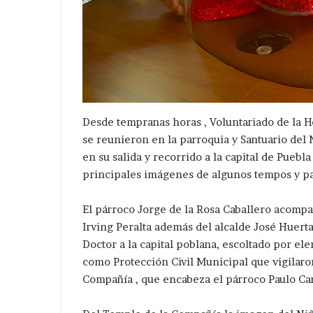
Ampliará
Van
dil
por
Desde tempranas horas , Voluntariado de la H
de
más
se reunieron en la parroquia y Santuario del
Tepeaca
servicios
en su salida y recorrido a la capital de Puebl
red
en
Hace 9 horas
principales imágenes de algunos tempos y pa
léctrica
Guadalupe
Van por más se
Hace 2 días
en
Calderón
Ampliará edil de Tepeaca red
Guadalupe Cald
San
;
El párroco Jorge de la Rosa Caballero acomp
eléctrica en San Nicolás
marcha Velázq
icolás
pone
Irving Peralta además del alcalde José Huert
Zoyapetlayoca .
ampliación de R
Zoyapetlayoca
en
Doctor a la capital poblana, escoltado por el
marcha
como Protección Civil Municipal que vigilaron
Velázquez
Romero
Compañía , que encabeza el párroco Paulo Car
ampliación
de