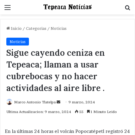
Menu
B
Inicio
/
Categorias
/
Noticias
Noticias
Sigue cayendo ceniza en
Tepeaca; llaman a usar
cubrebocas y no hacer
actividades al aire libre .
Send
Marco Antonio Tlatelpa
9 marzo, 2024
an
Ultima Actualizacion: 9 marzo, 2024
55
1 Minuto Leido
email
En la últimas 24 horas el volcán Popocatépetl registró 24