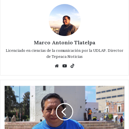
Marco Antonio Tlatelpa
Licenciado en ciencias de la comunicación por la UDLAP. Director
de Tepeaca Noticias
Website
YouTube
TikTok
Las
Grandes
mujeres
en
la
Historia
de