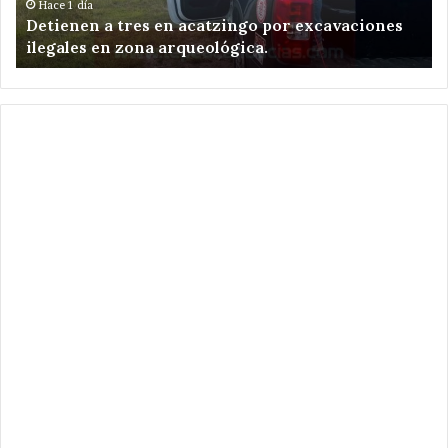
ilegales
Sa
Hace 1 día
e
Detienen a tres en acatzingo por excavaciones
en
Ni
ilegales en zona arqueológica.
zona
Zo
arqueológica.
.