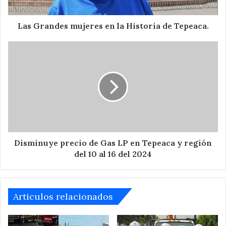
Tepeaca.
Las Grandes mujeres en la Historia de Tepeaca.
Disminuye
precio
de
Gas
LP
en
Tepeaca
y
región
del
Disminuye precio de Gas LP en Tepeaca y región
10
del 10 al 16 del 2024
al
16
del
2024
Articulos relacionados