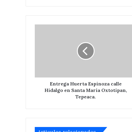
Entrega
Huerta
Espinoza
calle
Hidalgo
en
Santa
Maria
Oxtotipan,
Tepeaca.
Entrega Huerta Espinoza calle
Hidalgo en Santa Maria Oxtotipan,
Tepeaca.
Articulos relacionados