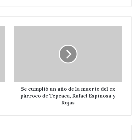
Se
cumplió
un
año
de
la
muerte
del
ex
párroco
Se cumplió un año de la muerte del ex
de
párroco de Tepeaca, Rafael Espinosa y
Tepeaca,
Rojas
Rafael
Espinosa
y
Rojas