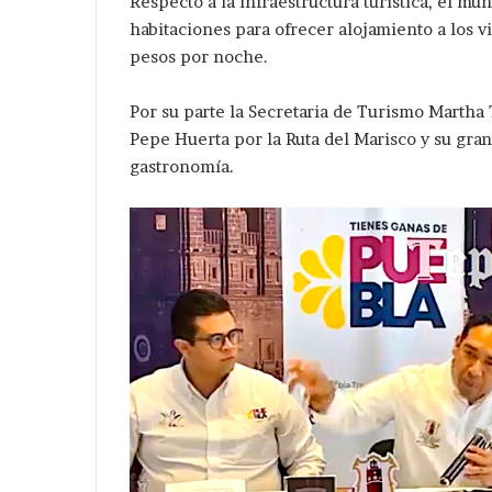
Respecto a la infraestructura turística, el m
habitaciones para ofrecer alojamiento a los v
pesos por noche.
Por su parte la Secretaria de Turismo Martha 
Pepe Huerta por la Ruta del Marisco y su gran
gastronomía.
Desaparece
Avanza
otra
investigación
mujer
después
en
de
Tepeaca
ejecución
Hace 10 horas
;
de
Avanza inves
Hace 2 días
ahora
hermanos
Desaparece otra mujer en
de ejecución
en
cerca
Tepeaca ; ahora en la colonia
de central de