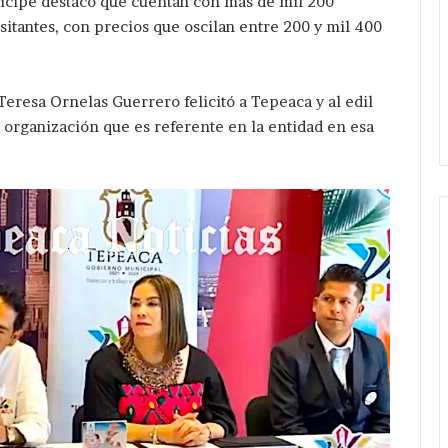
unícipe destacó que cuentan con más de mil 200
isitantes, con precios que oscilan entre 200 y mil 400
Teresa Ornelas Guerrero felicitó a Tepeaca y al edil
 organización que es referente en la entidad en esa
Da
banderazo
Velázquez
Romero
a
Hace 17 horas
ampliación
tigación después
Da banderazo Velázquez
de
 de hermanos cerca
Romero a ampliación de red
red
 San Salvador
eléctrica en San Hipólito