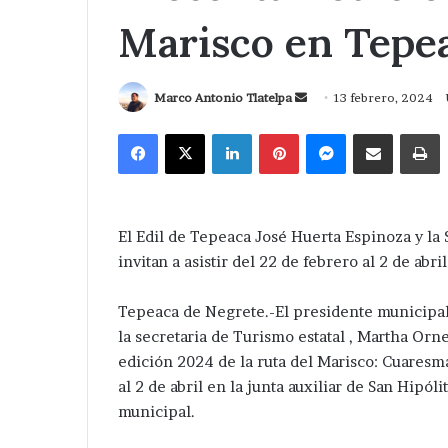
Marisco en Tepe
Send
Marco Antonio Tlatelpa
13 febrero, 2024
an
Facebook
X
LinkedIn
Pinterest
Messenger
Compartir via Correo
I
email
El Edil de Tepeaca José Huerta Espinoza y la
invitan a asistir del 22 de febrero al 2 de abr
Tepeaca de Negrete.-El presidente municipa
la secretaria de Turismo estatal , Martha Orn
edición 2024 de la ruta del Marisco: Cuaresm
al 2 de abril en la junta auxiliar de San Hipó
municipal.