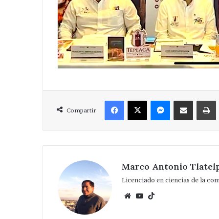
Facebook
X
Messenger
Compartir via Correo
Compartir
Marco Antonio Tlatel
Licenciado en ciencias de la co
Website
YouTube
TikTok