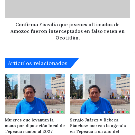
Amozoc
fueron
interceptados
en
Confirma Fiscalía que jovenes ultimados de
falso
Amozoc fueron interceptados en falso reten en
reten
Ocotitlán.
en
Ocotitlán.
Articulos relacionados
Mujeres que levantan la
Sergio Juárez y Rebeca
mano por diputación local de
Sánchez: marcan la agenda
Tepeaca rumbo al 2027
en Tepeaca a un año del