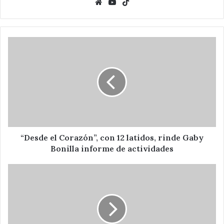
Website
YouTube
TikTok
“Desde
el
Corazón”,
con
12
latidos,
rinde
Gaby
Bonilla
informe
“Desde el Corazón”, con 12 latidos, rinde Gaby
de
Bonilla informe de actividades
actividades
Confirma
Fiscalía
que
jovenes
ultimados
de