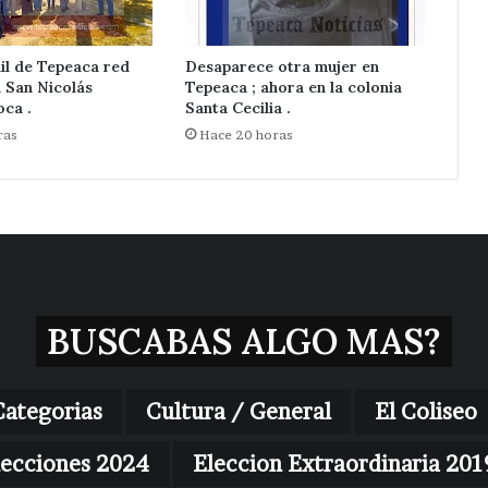
il de Tepeaca red
Desaparece otra mujer en
n San Nicolás
Tepeaca ; ahora en la colonia
ca .
Santa Cecilia .
ras
Hace 20 horas
BUSCABAS ALGO MAS?
Categorias
Cultura / General
El Coliseo
lecciones 2024
Eleccion Extraordinaria 201