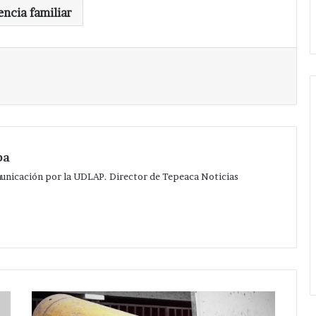
en
encia familiar
enen a uno
zona arqueológica.
zona
arqueológica.
Imprimir
pa
municación por la UDLAP. Director de Tepeaca Noticias
Ligero
incremento