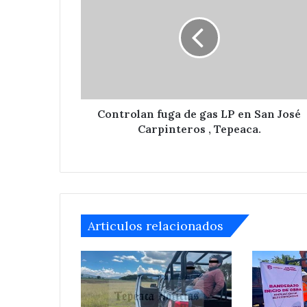
de
gas
LP
en
San
José
Carpinteros
,
Controlan fuga de gas LP en San José
Tepeaca.
Carpinteros , Tepeaca.
Articulos relacionados