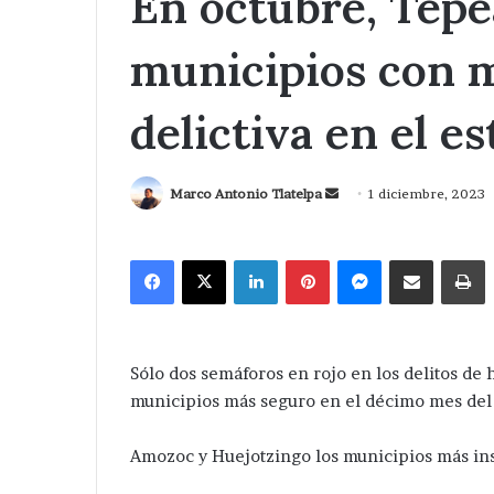
En octubre, Tepe
municipios con 
delictiva en el es
Send
Marco Antonio Tlatelpa
1 diciembre, 2023
an
email
Facebook
X
LinkedIn
Pinterest
Messenger
Compartir via Correo
I
Sólo dos semáforos en rojo en los delitos de h
municipios más seguro en el décimo mes del
Amozoc y Huejotzingo los municipios más in