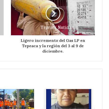
del
Gas
LP
en
Tepeaca
y
la
región
Ligero incremento del Gas LP en
del
Tepeaca y la región del 3 al 9 de
3
diciembre.
al
9
de
diciembre.