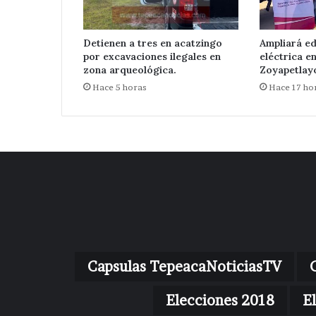
Detienen a tres en acatzingo
Ampliará ed
por excavaciones ilegales en
eléctrica e
zona arqueológica.
Zoyapetlayo
Hace 5 horas
Hace 17 ho
Capsulas TepeacaNoticiasTV
Elecciones 2018
E