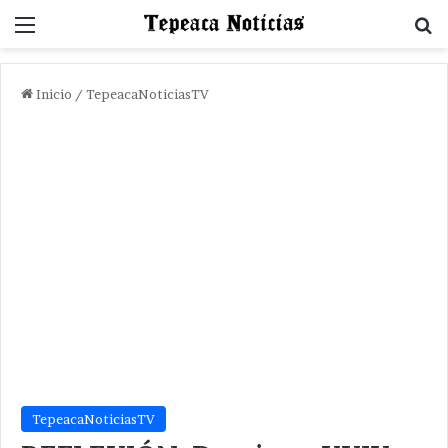
Menu
B
Inicio
/
TepeacaNoticiasTV
TepeacaNoticiasTV