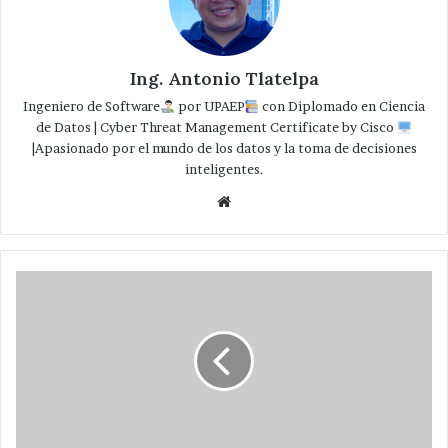
Ing. Antonio Tlatelpa
Ingeniero de Software
por UPAEP
con Diplomado en Ciencia
de Datos | Cyber Threat Management Certificate by Cisco
|Apasionado por el mundo de los datos y la toma de decisiones
inteligentes.
Website
No
recemos
sólo
cuando
tenemos
un
problema
,debemos