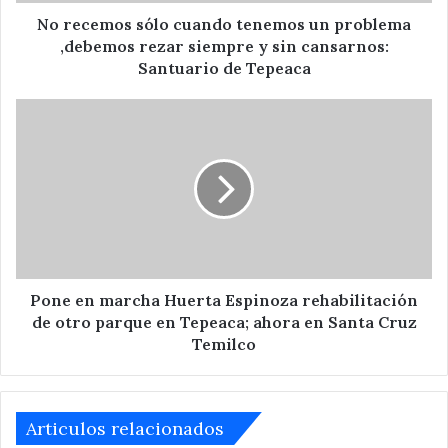
rezar
siempre
No recemos sólo cuando tenemos un problema
y
,debemos rezar siempre y sin cansarnos:
sin
Santuario de Tepeaca
cansarnos:
Santuario
Pone
de
en
Tepeaca
marcha
Huerta
Espinoza
rehabilitación
de
otro
parque
en
Pone en marcha Huerta Espinoza rehabilitación
Tepeaca;
de otro parque en Tepeaca; ahora en Santa Cruz
ahora
Temilco
en
Santa
Cruz
Temilco
Articulos relacionados