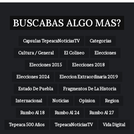
BUSCABAS ALGO MAS?
Capsulas TepeacaNoticiasTV
Categorias
Cultura / General
El Coliseo
Elecciones
Elecciones 2015
Elecciones 2018
Elecciones 2024
Eleccion Extraordinaria 2019
Estado De Puebla
Fragmentos De La Historia
Internacional
Noticias
Opinion
Region
Rumbo Al 18
Rumbo Al 24
Rumbo Al 27
Tepeaca 500 Años
TepeacaNoticiasTV
Vida Digital