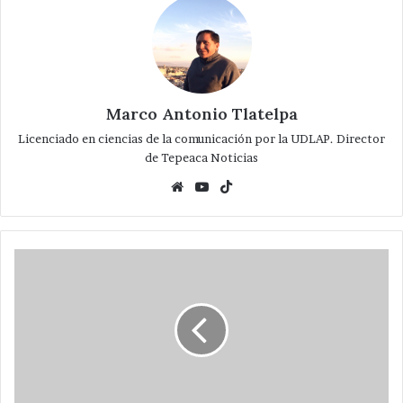
Marco Antonio Tlatelpa
Licenciado en ciencias de la comunicación por la UDLAP. Director
de Tepeaca Noticias
Website
YouTube
TikTok
Pone
en
marcha
Huerta
Espinoza
rehabilitación
de
calle