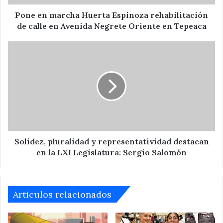
en
Avenida
Pone en marcha Huerta Espinoza rehabilitación
Negrete
de calle en Avenida Negrete Oriente en Tepeaca
Oriente
en
Solidez,
Tepeaca
pluralidad
y
representatividad
destacan
en
la
LXI
Legislatura:
Sergio
Solidez, pluralidad y representatividad destacan
Salomón
en la LXI Legislatura: Sergio Salomón
Articulos relacionados