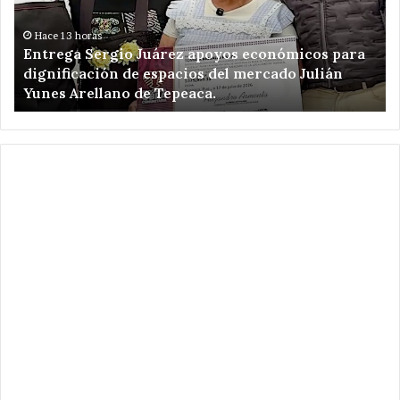
para
un
dignificación
ki
Hace 13 horas
Entrega Sergio Juárez apoyos económicos para
de
de
dignificación de espacios del mercado Julián
espacios
am
Yunes Arellano de Tepeaca.
del
de
mercado
Re
Julián
el
Yunes
en
Arellano
Ca
de
Pu
Tepeaca.
.