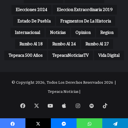
Elecciones 2024
Eleccion Extraordinaria 2019
Estado De Puebla
Fragmentos De La Historia
Internacional
Noticias
Opinion
Region
Rumbo Al 18
Rumbo Al 24
Rumbo Al 27
Tepeaca 500 Años
TepeacaNoticiasTV
Vida Digital
© Copyright 2026, Todos Los Derechos Reservados 2026 |
Tepeaca Noticias |
Facebook
X
YouTube
Apple
Instagram
Spotify
TikTok