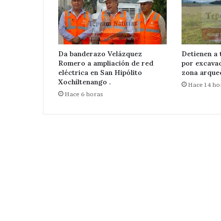
Da banderazo Velázquez
Detienen a 
Romero a ampliación de red
por excavac
Por
eléctrica en San Hipólito
zona arque
Xochiltenango .
ruta
Hace 14 ho
ilegal
Hace 6 horas
de
transporte
Hace 2 días
publico
Por ruta ilegal
,
publico , cierr
cierran
San Nicolás Zo
el
Tepeaca
centro
de
San
Nicolás
Zoyapetlayoca
,