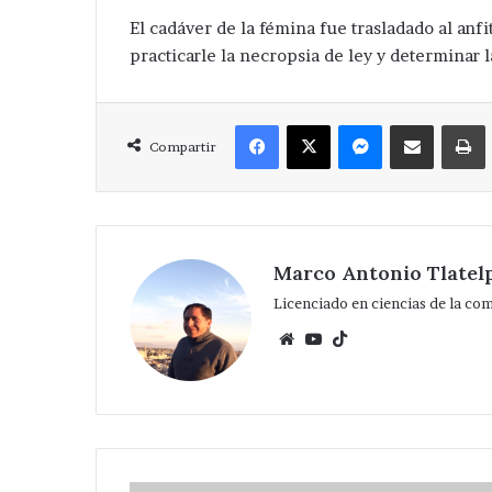
El cadáver de la fémina fue trasladado al an
practicarle la necropsia de ley y determinar l
Facebook
X
Messenger
Compartir via Correo
Compartir
Marco Antonio Tlatel
Licenciado en ciencias de la co
Website
YouTube
TikTok
Saldo