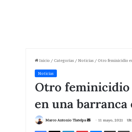
Inicio
/
Categorias
/
Noticias
/
Otro feminicidio e
Noticias
Otro feminicidio 
en una barranca 
Send
Marco Antonio Tlatelpa
11 mayo, 2021
Ul
an
Facebook
X
LinkedIn
Pinterest
Messenger
Compartir via Correo
I