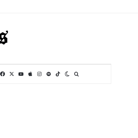
Facebook
X
YouTube
Apple
Instagram
Spotify
TikTok
Switch skin
Buscar