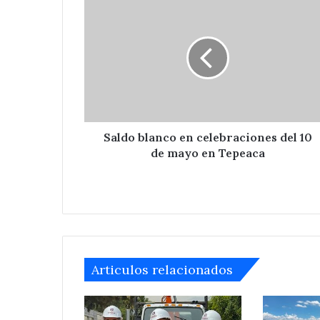
blanco
en
celebraciones
del
10
de
mayo
en
Tepeaca
Saldo blanco en celebraciones del 10
de mayo en Tepeaca
Articulos relacionados