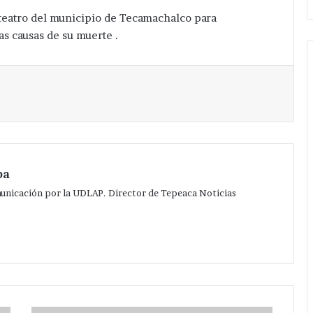
fiteatro del municipio de Tecamachalco para
as causas de su muerte .
Imprimir
pa
municación por la UDLAP. Director de Tepeaca Noticias
En