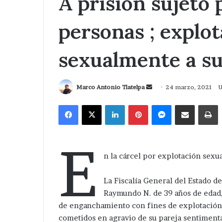
A prisión sujeto 
personas ; explot
sexualmente a s
Send
Marco Antonio Tlatelpa
24 marzo, 2021
U
an
Facebook
X
LinkedIn
Pinterest
Messenger
Compartir via Correo
I
email
E
n la cárcel por explotación sexua
La Fiscalía General del Estado d
Raymundo N. de 39 años de edad, 
de enganchamiento con fines de explotación s
cometidos en agravio de su pareja sentimenta