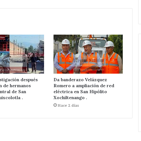
pone
.
ampliación de Red Eléctrica.
en
marcha
Velázquez
Romero
ampliación
de
Red
Eléctrica.
stigación después
Da banderazo Velázquez
ón de hermanos
Romero a ampliación de red
ntral de San
eléctrica en San Hipólito
ixcolotla .
Xochiltenango .
s
Hace 2 días