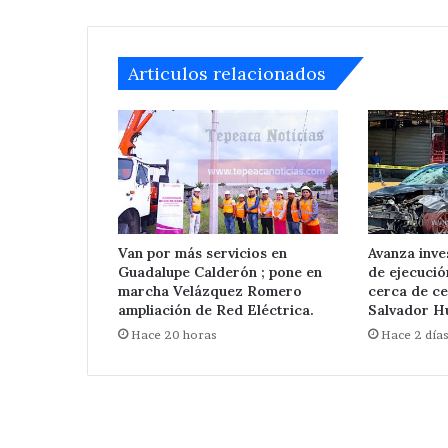
Nicolás
Zoyapetlayoca 
Zoyapetlayoca
.
Articulos relacionados
Van por más servicios en
Avanza inve
Guadalupe Calderón ; pone en
de ejecuci
marcha Velázquez Romero
cerca de ce
ampliación de Red Eléctrica.
Salvador Hu
Hace 20 horas
Hace 2 día