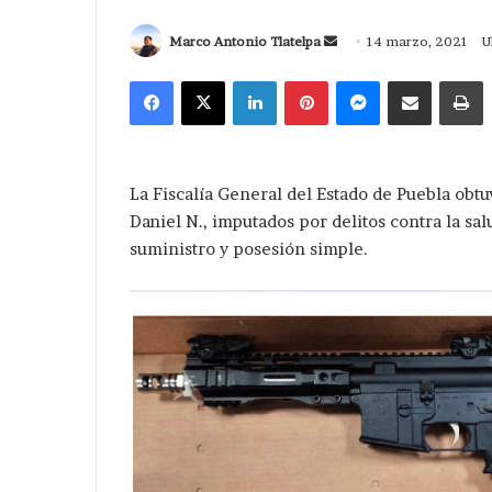
Send
Marco Antonio Tlatelpa
14 marzo, 2021
U
an
Facebook
X
LinkedIn
Pinterest
Messenger
Compartir via Correo
I
email
La Fiscalía General del Estado de Puebla obtu
Daniel N., imputados por delitos contra la sa
suministro y posesión simple.