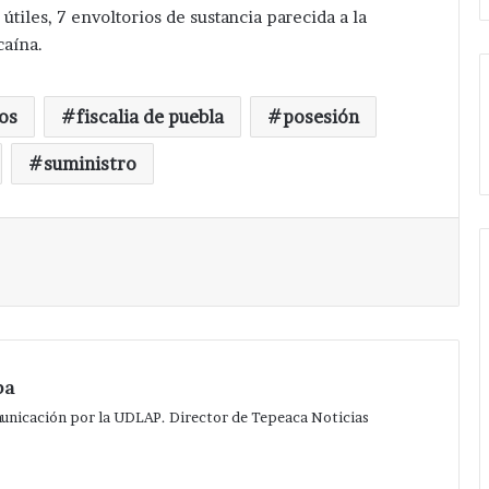
tiles, 7 envoltorios de sustancia parecida a la
caína.
tos
fiscalia de puebla
posesión
suministro
Imprimir
pa
municación por la UDLAP. Director de Tepeaca Noticias