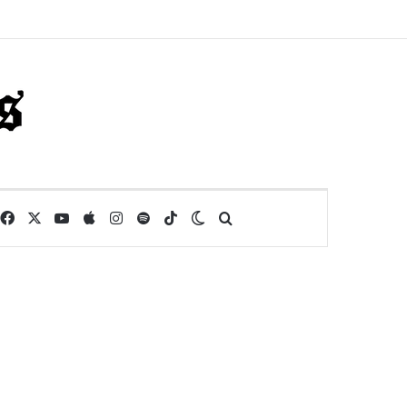
Facebook
X
YouTube
Apple
Instagram
Spotify
TikTok
Switch skin
Buscar