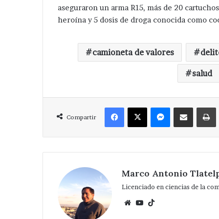
aseguraron un arma R15, más de 20 cartuchos ú
heroína y 5 dosis de droga conocida como co
camioneta de valores
deli
salud
Facebook
X
Messenger
Compartir via Correo
Compartir
Marco Antonio Tlatel
Licenciado en ciencias de la co
Website
YouTube
TikTok