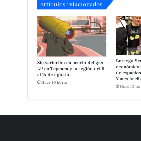
Articulos relacionados
de
agosto.
Entrega Se
Sin variación en precio del gas
económicos 
LP en Tepeaca y la región del 9
de espacios
al 15 de agosto.
Yunes Arell
Hace 10 horas
Hace 12 ho