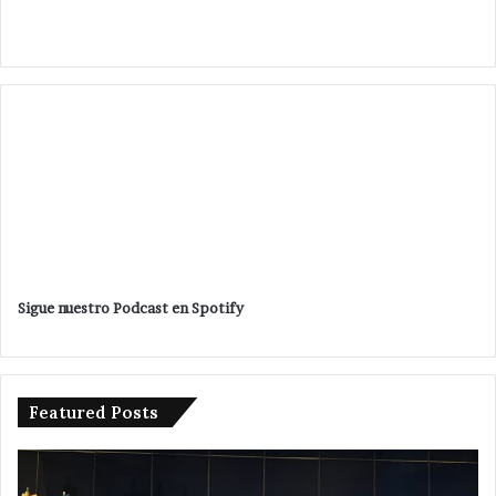
Sigue nuestro Podcast en Spotify
Featured Posts
Obtiene
N
por
de