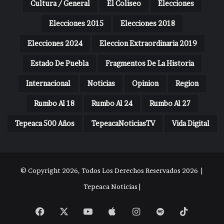
Cultura / General
El Coliseo
Elecciones
Elecciones 2015
Elecciones 2018
Elecciones 2024
Eleccion Extraordinaria 2019
Estado De Puebla
Fragmentos De La Historia
Internacional
Noticias
Opinion
Region
Rumbo Al 18
Rumbo Al 24
Rumbo Al 27
Tepeaca 500 Años
TepeacaNoticiasTV
Vida Digital
© Copyright 2026, Todos Los Derechos Reservados 2026 |
Tepeaca Noticias |
Facebook
X
YouTube
Apple
Instagram
Spotify
TikTok