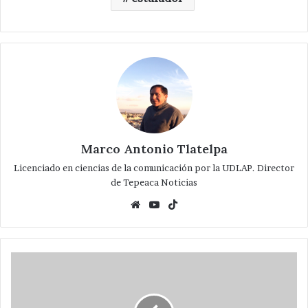
Marco Antonio Tlatelpa
Licenciado en ciencias de la comunicación por la UDLAP. Director
de Tepeaca Noticias
Website
YouTube
TikTok
Continúan
subiendo
defunciones
y