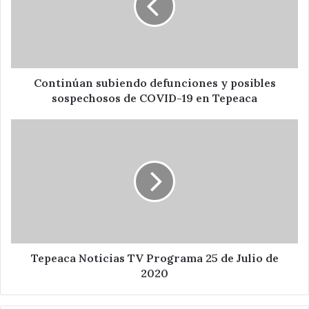
posibles
sospechosos
de
COVID-
19
en
Continúan subiendo defunciones y posibles
Tepeaca
sospechosos de COVID-19 en Tepeaca
Tepeaca
Noticias
TV
Programa
25
de
Julio
de
2020
Tepeaca Noticias TV Programa 25 de Julio de
2020